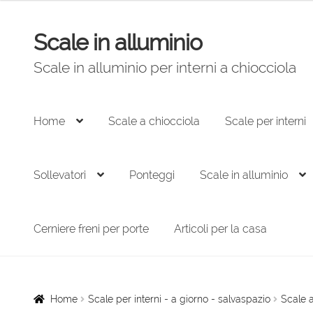
originale
attuale
era:
è:
Scale in alluminio
Vai
Vai
1.730,00 €.
1.168,00 €.
alla
al
Scale in alluminio per interni a chiocciola
navigazione
contenuto
Home
Scale a chiocciola
Scale per interni
Sollevatori
Ponteggi
Scale in alluminio
Cerniere freni per porte
Articoli per la casa
Home
Scale per interni - a giorno - salvaspazio
Scale 