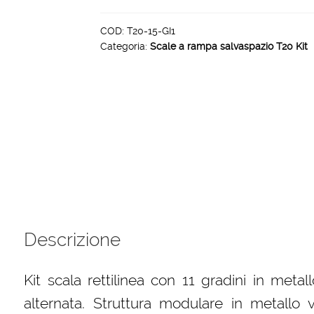
T20
14
COD:
T20-15-GI1
Categoria:
Scale a rampa salvaspazio T20 Kit
gradini
colore
grigio
quantità
Descrizione
Kit scala rettilinea con 11 gradini in metal
alternata. Struttura modulare in metallo v