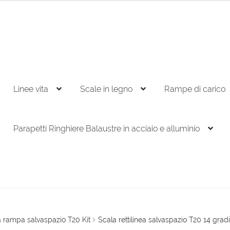
Linee vita
Scale in legno
Rampe di carico
Parapetti Ringhiere Balaustre in acciaio e alluminio
a rampa salvaspazio T20 Kit
Scala rettilinea salvaspazio T20 14 gradi