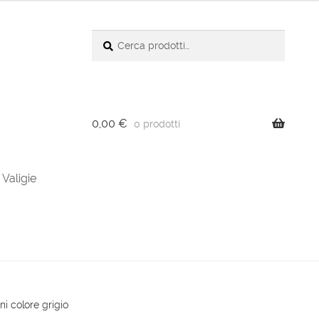
Cerca:
Cerca
0,00
€
0 prodotti
Valigie
ni colore grigio