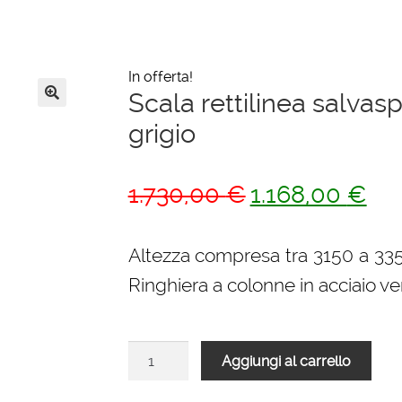
In offerta!
Scala rettilinea salvas
🔍
grigio
Il
Il
1.730,00
€
1.168,00
€
prezzo
pre
originale
attu
Altezza compresa tra 3150 a 3350
era:
è:
Ringhiera a colonne in acciaio ve
1.730,00 €.
1.16
Scala
Aggiungi al carrello
rettilinea
salvaspazio