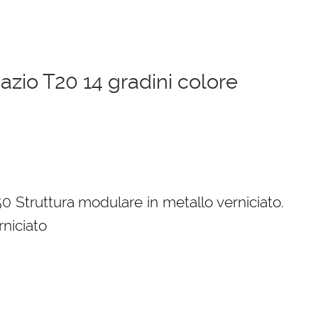
pazio T20 14 gradini colore
zzo
ale
 Struttura modulare in metallo verniciato.
rniciato
8,00 €.