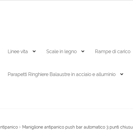
Linee vita
Scale in legno
Rampe di carico
Parapetti Ringhiere Balaustre in acciaio e alluminio
Antipanico
Maniglione antipanico push bar automatico 3 punti chiusu