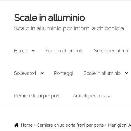
Scale in alluminio
Vai
Vai
alla
al
Scale in alluminio per interni a chiocciola
navigazione
contenuto
Home
Scale a chiocciola
Scale per interni
Sollevatori
Ponteggi
Scale in alluminio
Cerniere freni per porte
Articoli per la casa
Home
Cerniere chiudiporta freni per porte
Maniglioni 