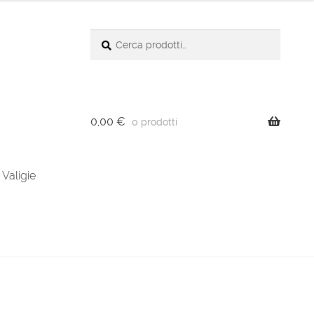
Cerca:
Cerca
0,00
€
0 prodotti
Valigie