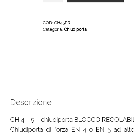
CH
4-
5
COD:
CH45PR
Categoria:
Chiudiporta
PR
Blocco
Regolabile
quantità
Descrizione
CH 4 – 5 – chiudiporta BLOCCO REGOLABI
Chiudiporta di forza EN 4 o EN 5 ad alto