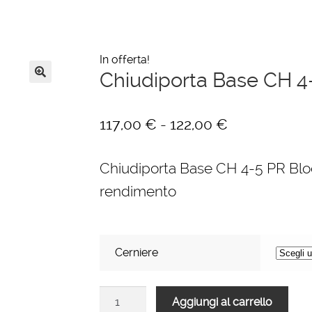
In offerta!
Chiudiporta Base CH 4
🔍
Fascia
-
117,00
€
122,00
€
di
Chiudiporta Base CH 4-5 PR Bloc
prezzo:
rendimento
da
117,00 €
a
Cerniere
122,00 €
Chiudiporta
Aggiungi al carrello
Base