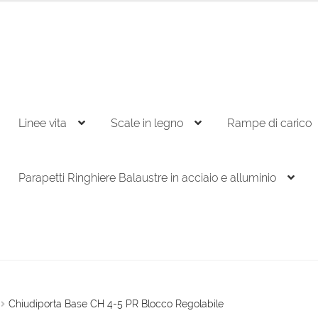
Linee vita
Scale in legno
Rampe di carico
Parapetti Ringhiere Balaustre in acciaio e alluminio
Chiudiporta Base CH 4-5 PR Blocco Regolabile