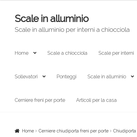
prezzo:
da
Scale in alluminio
Vai
Vai
117,00 €
alla
al
a
Scale in alluminio per interni a chiocciola
navigazione
contenuto
122,00 €
Home
Scale a chiocciola
Scale per interni
Sollevatori
Ponteggi
Scale in alluminio
Cerniere freni per porte
Articoli per la casa
Home
Cerniere chiudiporta freni per porte
Chiudiporta