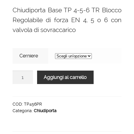
di
Chiudiporta Base TP 4-5-6 TR Blocco
prezzo:
Regolabile di forza EN 4, 5 o 6 con
da
valvola di sovraccarico
130,00 €
a
135,00 €
Cerniere
Chiudiporta
Aggiungi al carrello
Base
TP
4-
5-
COD:
TP456PR
Categoria:
Chiudiporta
6
PR
Blocco
Regolabile