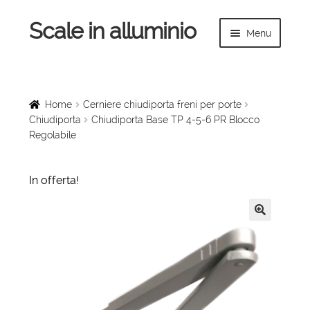
Scale in alluminio
Vai
Vai
Menu
alla
al
navigazione
contenuto
Espandi
Home
il
menu
Scale a chiocciola
Home
Cerniere chiudiporta freni per porte
child
Chiudiporta
Chiudiporta Base TP 4-5-6 PR Blocco
Regolabile
Scale per interni
Espandi
Linee vita
In offerta!
il
menu
Espandi
Scale in legno
child
il
🔍
menu
Rampe di carico
child
Espandi
Sollevatori
il