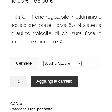
Fascia
-
40,00
€
66,00
€
di
FR 1 G – freno regolabile in alluminio o
prezzo:
acciaio per porte Forza 60 N sistema
da
idraulico velocità di chiusura fissa o
40,00 €
regolabile (modello G)
a
66,00 €
Cerniere
FR
Aggiungi al carrello
1
G
-
Freno
COD:
0122
Categoria:
Freni per porte
per