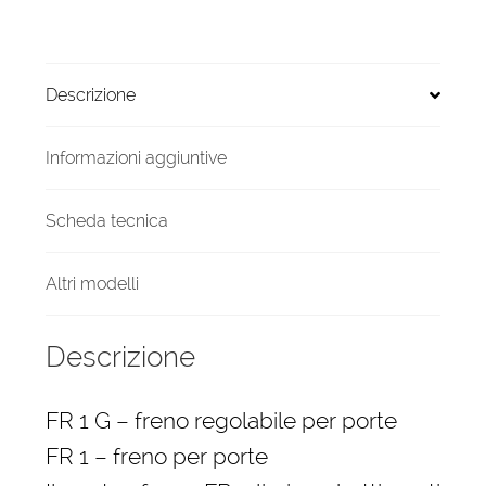
porte
alluminio
o
Descrizione
acciaio
Regolabile
quantità
Informazioni aggiuntive
Scheda tecnica
Altri modelli
Descrizione
FR 1 G – freno regolabile per porte
FR 1 – freno per porte