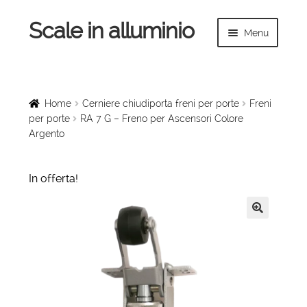
Scale in alluminio
Vai
Vai
Menu
alla
al
navigazione
contenuto
Espandi
Home
il
menu
Scale a chiocciola
Home
Cerniere chiudiporta freni per porte
Freni
child
per porte
RA 7 G – Freno per Ascensori Colore
Argento
Scale per interni
Espandi
Linee vita
In offerta!
il
menu
Espandi
Scale in legno
child
il
🔍
menu
Rampe di carico
child
Espandi
Sollevatori
il