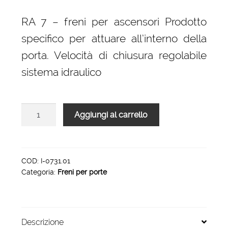
prezzo
prezzo
originale
attuale
RA 7 – freni per ascensori Prodotto
era:
è:
specifico per attuare all’interno della
45,00 €.
36,00 €.
porta. Velocità di chiusura regolabile
sistema idraulico
RA
Aggiungi al carrello
7
G
-
Freno
COD:
I-0731.01
Categoria:
Freni per porte
per
Ascensori
Colore
Argento
Descrizione
quantità