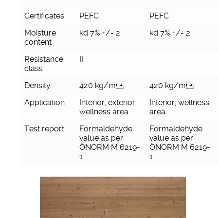
Certificates
PEFC
PEFC
Moisture
kd 7% +/- 2
kd 7% +/- 2
content
Resistance
II
class
Density
420 kg/m
420 kg/m
Application
Interior, exterior,
Interior, wellness
wellness area
area
Test report
Formaldehyde
Formaldehyde
value as per
value as per
ÖNORM M 6219-
ÖNORM M 6219-
1
1