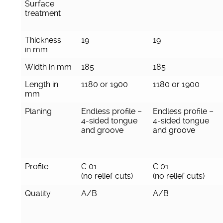
Surface
treatment
Thickness
19
19
in mm
Width in mm
185
185
Length in
1180 or 1900
1180 or 1900
mm
Planing
Endless profile –
Endless profile –
4-sided tongue
4-sided tongue
and groove
and groove
Profile
C 01
C 01
(no relief cuts)
(no relief cuts)
Quality
A/B
A/B