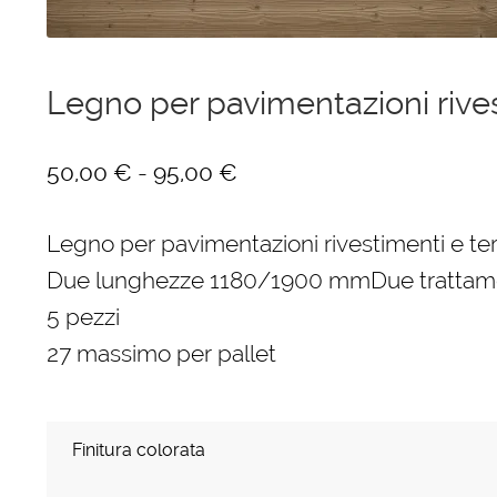
Ponteggi
Scale in alluminio
Legno per pavimentazioni rives
Parapetti Ringhiere Balaustre in acciaio e alluminio
Fascia
-
50,00
€
95,00
€
Valigie
di
Legno per pavimentazioni rivestimenti e te
prezzo:
Cerniere freni per porte
Due lunghezze 1180/1900 mmDue trattam
da
5 pezzi
Articoli per la casa
50,00 €
27 massimo per pallet
a
95,00 €
Finitura colorata