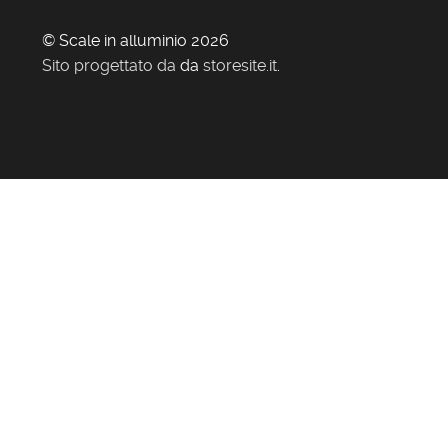
© Scale in alluminio 2026
Sito progettato da
da
storesite.it
.