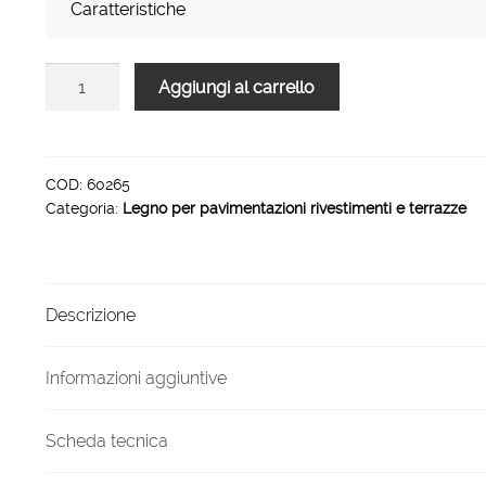
Caratteristiche
Legno
Aggiungi al carrello
per
pavimentazioni
rivestimenti
e
COD:
60265
Categoria:
Legno per pavimentazioni rivestimenti e terrazze
terrazze
Azalea
quantità
Descrizione
Informazioni aggiuntive
Scheda tecnica