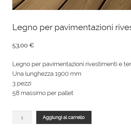
Ponteggi
Scale in alluminio
Legno per pavimentazioni rive
Parapetti Ringhiere Balaustre in acciaio e alluminio
53,00
€
Valigie
Legno per pavimentazioni rivestimenti e t
Cerniere freni per porte
Una lunghezza 1900 mm
3 pezzi
Articoli per la casa
58 massimo per pallet
Legno
Aggiungi al carrello
per
pavimentazioni