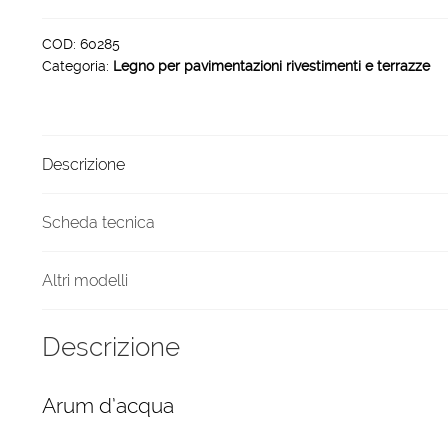
rivestimenti
e
COD:
60285
Categoria:
Legno per pavimentazioni rivestimenti e terrazze
terrazze
Water
Arum
quantità
Descrizione
Scheda tecnica
Altri modelli
Descrizione
Arum d’acqua