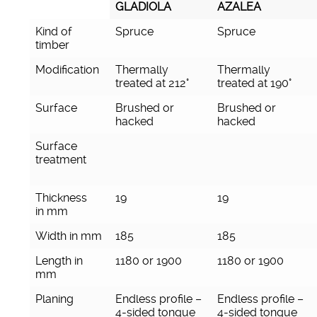
GLADIOLA
AZALEA
GLADIOLA
AZALEA
Kind of
Spruce
Spruce
timber
Modification
Thermally
Thermally
treated at 212°
treated at 190°
Surface
Brushed or
Brushed or
hacked
hacked
Surface
treatment
Thickness
19
19
in mm
Width in mm
185
185
Length in
1180 or 1900
1180 or 1900
mm
Planing
Endless profile –
Endless profile –
4-sided tongue
4-sided tongue