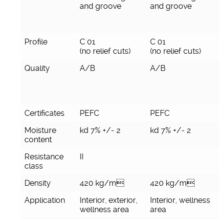
and groove
and groove
Profile
C 01
C 01
(no relief cuts)
(no relief cuts)
Quality
A/B
A/B
Certificates
PEFC
PEFC
Moisture
kd 7% +/- 2
kd 7% +/- 2
content
Resistance
II
class
Density
420 kg/m
420 kg/m
Application
Interior, exterior,
Interior, wellness
wellness area
area