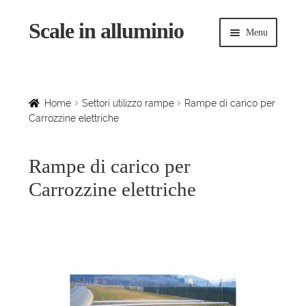
Scale in alluminio
Vai
Vai
Menu
alla
al
navigazione
contenuto
Espandi
Home
il
menu
Scale a chiocciola
Home
Settori utilizzo rampe
Rampe di carico per
child
Carrozzine elettriche
Scale per interni
Rampe di carico per
Espandi
Linee vita
Carrozzine elettriche
il
menu
Espandi
Scale in legno
child
il
menu
Rampe di carico
child
Espandi
Sollevatori
il