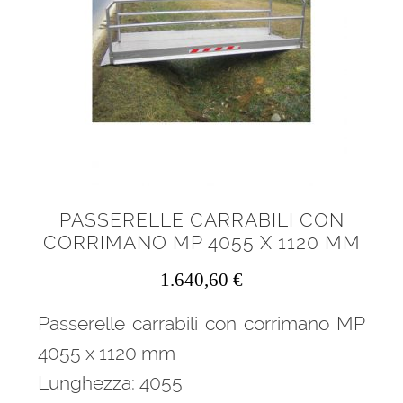
menu
Ponteggi
child
Espandi
Scale in alluminio
il
menu
Espandi
Parapetti Ringhiere Balaustre in acciaio e alluminio
child
il
menu
Valigie
child
Cerniere freni per porte
PASSERELLE CARRABILI CON
CORRIMANO MP 4055 X 1120 MM
Articoli per la casa
1.640,60
€
Passerelle carrabili con corrimano MP
4055 x 1120 mm
Lunghezza: 4055