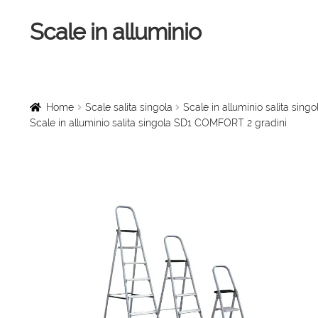
Scale in alluminio
Vai
Vai
alla
al
navigazione
contenuto
Home
Scale a chiocciola
Home
Scale salita singola
Scale in alluminio salita si
Scale in alluminio salita singola SD1 COMFORT 2 gradini
Scale per interni
Linee vita
Scale in legno
Rampe di carico
Sollevatori