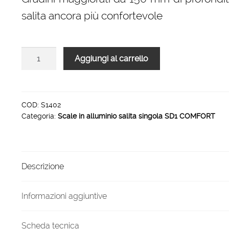
salita ancora più confortevole
Scale
Aggiungi al carrello
in
alluminio
salita
singola
COD:
S1402
Categoria:
Scale in alluminio salita singola SD1 COMFORT
SD1
COMFORT
2
gradini
Descrizione
quantità
Informazioni aggiuntive
Scheda tecnica