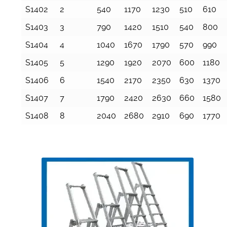
Codice
Gradini*
A
B
C
D
E
S1402
2
540
1170
1230
510
610
S1403
3
790
1420
1510
540
800
S1404
4
1040
1670
1790
570
990
S1405
5
1290
1920
2070
600
1180
S1406
6
1540
2170
2350
630
1370
S1407
7
1790
2420
2630
660
1580
S1408
8
2040
2680
2910
690
1770