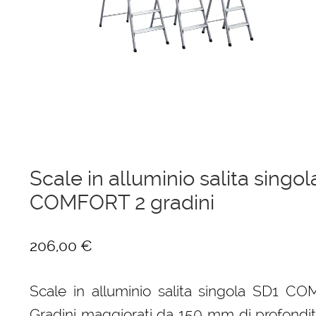
Ponteggi
Scale in alluminio
Parapetti Ringhiere Balaustre in acciaio e alluminio
Valigie
Cerniere freni per porte
Scale in alluminio salita singo
COMFORT 2 gradini
Articoli per la casa
206,00
€
Scale in alluminio salita singola SD1 CO
Gradini maggiorati da 150 mm di profondi