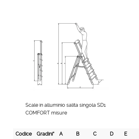
Scale in alluminio salita singola SD1
COMFORT misure
Codice
Gradini*
A
B
C
D
E