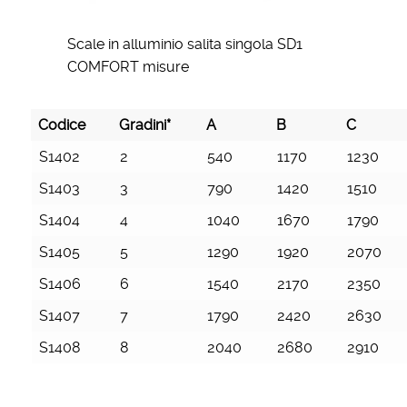
Scale in alluminio salita singola SD1
COMFORT misure
Codice
Gradini*
A
B
C
Codice
Gradini*
A
B
C
S1402
2
540
1170
1230
S1403
3
790
1420
1510
S1404
4
1040
1670
1790
S1405
5
1290
1920
2070
S1406
6
1540
2170
2350
S1407
7
1790
2420
2630
S1408
8
2040
2680
2910