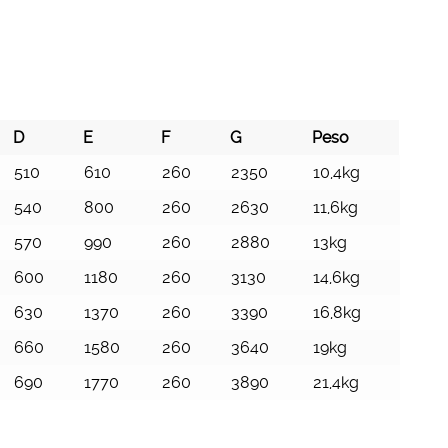
D
E
F
G
Peso
D
E
F
G
Peso
510
610
260
2350
10,4kg
540
800
260
2630
11,6kg
570
990
260
2880
13kg
600
1180
260
3130
14,6kg
630
1370
260
3390
16,8kg
660
1580
260
3640
19kg
690
1770
260
3890
21,4kg