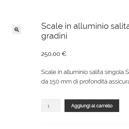
Scale in alluminio sal
gradini
🔍
250,00
€
Scale in alluminio salita singol
da 150 mm di profondità assicura
Scale
Aggiungi al carrello
in
alluminio
salita