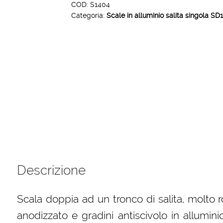
singola
COD:
S1404
Categoria:
Scale in alluminio salita singola 
SD1
COMFORT
4
gradini
quantità
Descrizione
Scala doppia ad un tronco di salita, molto r
anodizzato e gradini antiscivolo in allumini