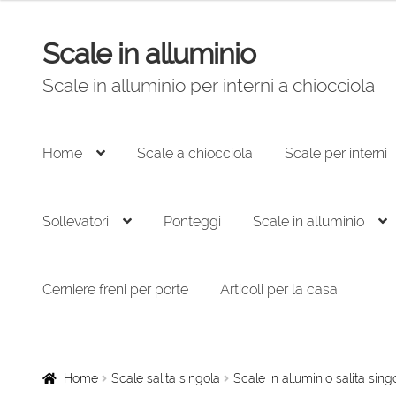
Scale in alluminio
Vai
Vai
alla
al
Scale in alluminio per interni a chiocciola
navigazione
contenuto
Home
Scale a chiocciola
Scale per interni
Sollevatori
Ponteggi
Scale in alluminio
Cerniere freni per porte
Articoli per la casa
Home
Scale salita singola
Scale in alluminio salita s