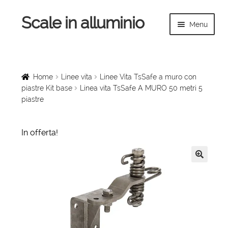
Scale in alluminio
Vai
Vai
Menu
alla
al
navigazione
contenuto
Espandi
Home
il
menu
Scale a chiocciola
Home
Linee vita
Linee Vita TsSafe a muro con
child
piastre Kit base
Linea vita TsSafe A MURO 50 metri 5
piastre
Scale per interni
Espandi
Linee vita
In offerta!
il
menu
Espandi
Scale in legno
child
il
🔍
menu
Rampe di carico
child
Espandi
Sollevatori
il