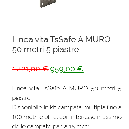
menu
Ponteggi
child
Espandi
Scale in alluminio
il
menu
Espandi
Parapetti Ringhiere Balaustre in acciaio e alluminio
Linea vita TsSafe A MURO
child
il
50 metri 5 piastre
menu
Valigie
child
Il
Il
Cerniere freni per porte
1.421,00
€
959,00
€
prezzo
prezzo
Articoli per la casa
originale
attuale
Linea vita TsSafe A MURO 50 metri 5
era:
è:
piastre
1.421,00 €.
959,00 €.
Disponibile in kit campata multipla fino a
100 metri e oltre, con interasse massimo
delle campate pari a 15 metri