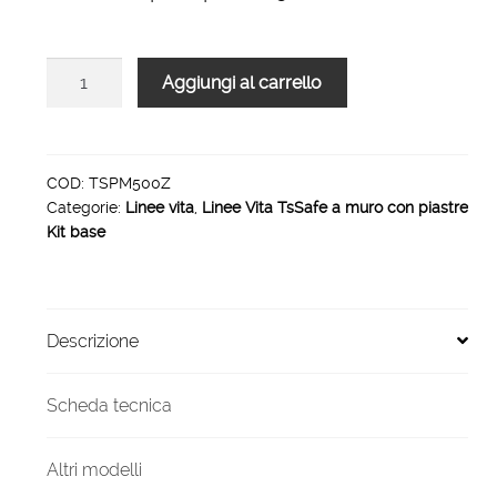
Linea
Aggiungi al carrello
vita
TsSafe
A
MURO
COD:
TSPM500Z
Categorie:
Linee vita
,
Linee Vita TsSafe a muro con piastre
50
Kit base
metri
5
piastre
quantità
Descrizione
Scheda tecnica
Altri modelli