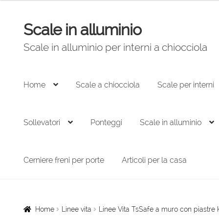
originale
attuale
era:
è:
Scale in alluminio
Vai
Vai
1.770,00 €.
1.195,00 €.
alla
al
Scale in alluminio per interni a chiocciola
navigazione
contenuto
Home
Scale a chiocciola
Scale per interni
Sollevatori
Ponteggi
Scale in alluminio
Cerniere freni per porte
Articoli per la casa
Home
Linee vita
Linee Vita TsSafe a muro con piastre 