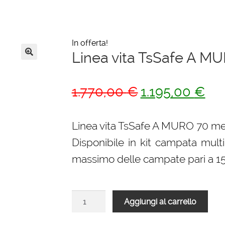
In offerta!
Linea vita TsSafe A MU
🔍
Il
Il
1.770,00
€
1.195,00
€
prezzo
pre
originale
attu
Linea vita TsSafe A MURO 70 met
era:
è:
Disponibile in kit campata multi
1.770,00 €.
1.19
massimo delle campate pari a 15
Linea
Aggiungi al carrello
vita
TsSafe