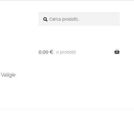
Cerca:
Cerca
0,00
€
0 prodotti
Valigie