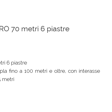
RO 70 metri 6 piastre
zzo
ale
ri 6 piastre
pla fino a 100 metri e oltre, con interasse
5,00 €.
 metri