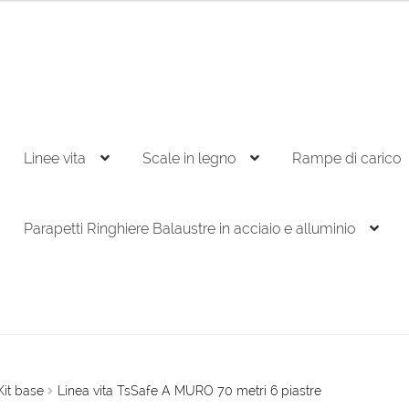
Linee vita
Scale in legno
Rampe di carico
Parapetti Ringhiere Balaustre in acciaio e alluminio
Kit base
Linea vita TsSafe A MURO 70 metri 6 piastre