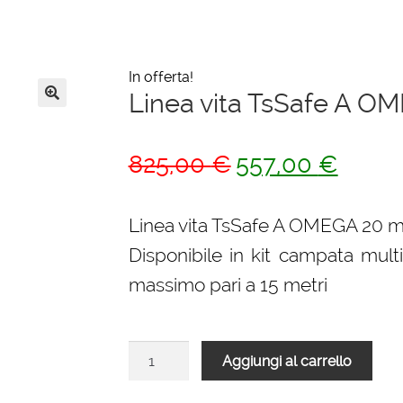
In offerta!
Linea vita TsSafe A O
🔍
Il
Il
825,00
€
557,00
€
prezzo
prezzo
originale
attuale
Linea vita TsSafe A OMEGA 20 m
era:
è:
Disponibile in kit campata multi
825,00 €.
557,00 
massimo pari a 15 metri
Linea
Aggiungi al carrello
vita
TsSafe