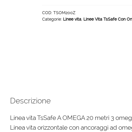
A
OMEGA
COD:
TSOM200Z
Categorie:
Linee vita
,
Linee Vita TsSafe Con O
20
metri
3
omega
quantità
Descrizione
Linea vita TsSafe A OMEGA 20 metri 3 ome
Linea vita orizzontale con ancoraggi ad omeg