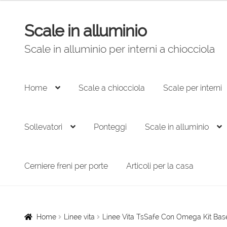
originale
attuale
era:
è:
Scale in alluminio
Vai
Vai
825,00 €.
557,00 €.
alla
al
Scale in alluminio per interni a chiocciola
navigazione
contenuto
Home
Scale a chiocciola
Scale per interni
Sollevatori
Ponteggi
Scale in alluminio
Cerniere freni per porte
Articoli per la casa
Home
Linee vita
Linee Vita TsSafe Con Omega Kit Bas