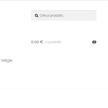
Cerca:
Cerca
0,00
€
0 prodotti
Valigie