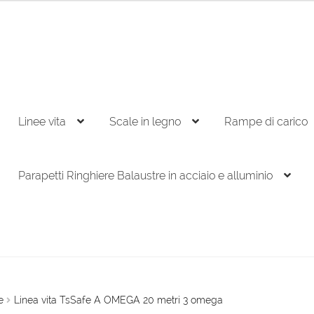
Linee vita
Scale in legno
Rampe di carico
Parapetti Ringhiere Balaustre in acciaio e alluminio
e
Linea vita TsSafe A OMEGA 20 metri 3 omega