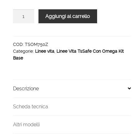
Linea
Aggiungi al carrello
vita
TsSafe
A
OMEGA
COD:
TSOM750Z
Categorie:
Linee vita
,
Linee Vita TsSafe Con Omega Kit
75
Base
metri
6
omega
quantità
Descrizione
Scheda tecnica
Altri modelli