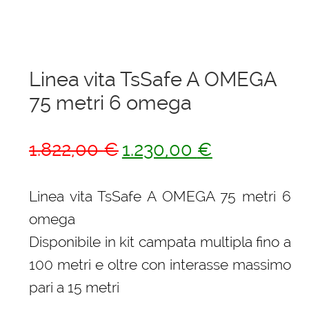
menu
Ponteggi
child
Espandi
Scale in alluminio
il
Linea vita TsSafe A OMEGA
menu
Espandi
Parapetti Ringhiere Balaustre in acciaio e alluminio
child
75 metri 6 omega
il
menu
Valigie
child
Il
Il
1.822,00
€
1.230,00
€
Cerniere freni per porte
prezzo
prezzo
originale
attuale
Linea vita TsSafe A OMEGA 75 metri 6
Articoli per la casa
era:
è:
omega
1.822,00 €.
1.230,00 €.
Disponibile in kit campata multipla fino a
100 metri e oltre con interasse massimo
pari a 15 metri