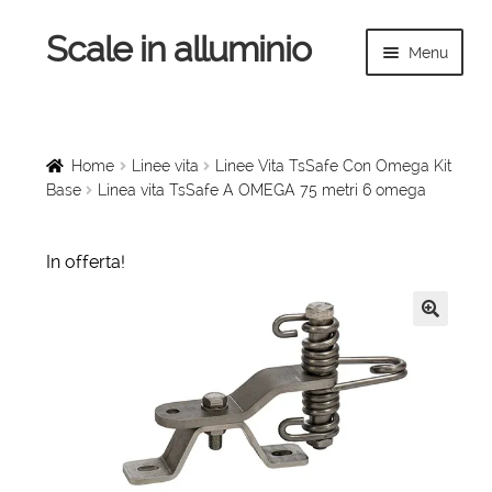
Scale in alluminio
Vai
Vai
Menu
alla
al
navigazione
contenuto
Espandi
Home
il
menu
Scale a chiocciola
Home
Linee vita
Linee Vita TsSafe Con Omega Kit
child
Base
Linea vita TsSafe A OMEGA 75 metri 6 omega
Scale per interni
In offerta!
Espandi
Linee vita
il
menu
Espandi
Scale in legno
🔍
child
il
menu
Rampe di carico
child
Espandi
Sollevatori
il