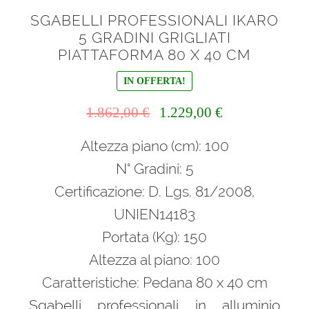
SGABELLI PROFESSIONALI IKARO
5 GRADINI GRIGLIATI
PIATTAFORMA 80 X 40 CM
IN OFFERTA!
Il
Il
1.862,00
€
1.229,00
€
prezzo
prezzo
Altezza piano (cm): 100
originale
attuale
era:
è:
N° Gradini: 5
1.862,00 €.
1.229,00 €.
Certificazione: D. Lgs. 81/2008,
UNIEN14183
Portata (Kg): 150
Altezza al piano: 100
Caratteristiche: Pedana 80 x 40 cm
Sgabelli professionali in alluminio