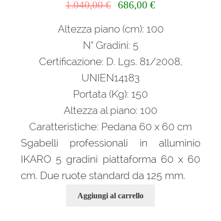
Il
Il
1.040,00
€
686,00
€
prezzo
prezzo
Altezza piano (cm): 100
originale
attuale
era:
è:
N° Gradini: 5
1.040,00 €.
686,00 €.
Certificazione: D. Lgs. 81/2008,
UNIEN14183
Portata (Kg): 150
Altezza al piano: 100
Caratteristiche: Pedana 60 x 60 cm
Sgabelli professionali in alluminio
IKARO 5 gradini piattaforma 60 x 60
cm. Due ruote standard da 125 mm.
Aggiungi al carrello