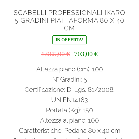
SGABELLI PROFESSIONALI IKARO
5 GRADINI PIATTAFORMA 80 X 40
CM
IN OFFERTA!
Il
Il
1.065,00
€
703,00
€
prezzo
prezzo
Altezza piano (cm): 100
originale
attuale
era:
è:
N° Gradini: 5
1.065,00 €.
703,00 €.
Certificazione: D. Lgs. 81/2008,
UNIEN14183
Portata (Kg): 150
Altezza al piano: 100
Caratteristiche: Pedana 80 x 40 cm