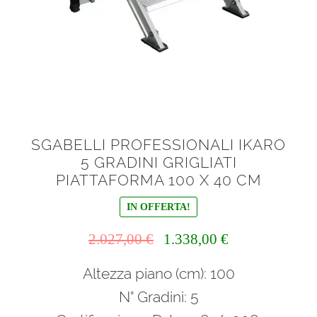
SGABELLI PROFESSIONALI IKARO
5 GRADINI GRIGLIATI
PIATTAFORMA 100 X 40 CM
IN OFFERTA!
Il
Il
2.027,00
€
1.338,00
€
prezzo
prezzo
Altezza piano (cm): 100
originale
attuale
era:
è:
N° Gradini: 5
2.027,00 €.
1.338,00 €.