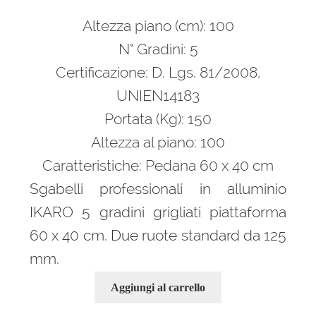
prezzo
prezzo
Altezza piano (cm): 100
originale
attuale
era:
è:
N° Gradini: 5
1.770,00 €.
1.168,00 €.
Certificazione: D. Lgs. 81/2008,
UNIEN14183
Portata (Kg): 150
Altezza al piano: 100
Caratteristiche: Pedana 60 x 40 cm
Sgabelli professionali in alluminio
IKARO 5 gradini grigliati piattaforma
60 x 40 cm. Due ruote standard da 125
mm.
Aggiungi al carrello