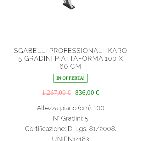
SGABELLI PROFESSIONALI IKARO
5 GRADINI PIATTAFORMA 100 X
60 CM
IN OFFERTA!
Il
Il
1.267,00
€
836,00
€
prezzo
prezzo
Altezza piano (cm): 100
originale
attuale
era:
è:
N° Gradini: 5
1.267,00 €.
836,00 €.
Certificazione: D. Lgs. 81/2008,
UNIEN14183