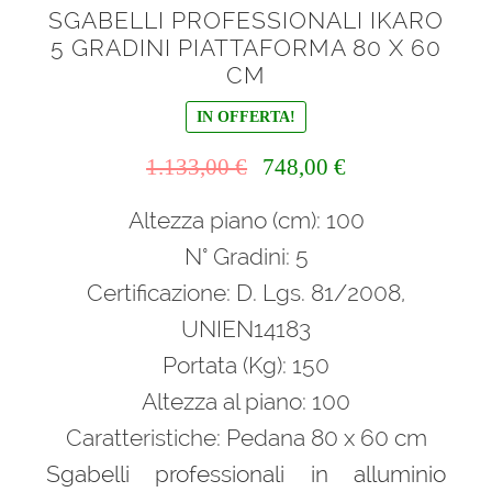
SGABELLI PROFESSIONALI IKARO
5 GRADINI PIATTAFORMA 80 X 60
CM
IN OFFERTA!
Il
Il
1.133,00
€
748,00
€
prezzo
prezzo
Altezza piano (cm): 100
originale
attuale
era:
è:
N° Gradini: 5
1.133,00 €.
748,00 €.
Certificazione: D. Lgs. 81/2008,
UNIEN14183
Portata (Kg): 150
Altezza al piano: 100
Caratteristiche: Pedana 80 x 60 cm
Sgabelli professionali in alluminio