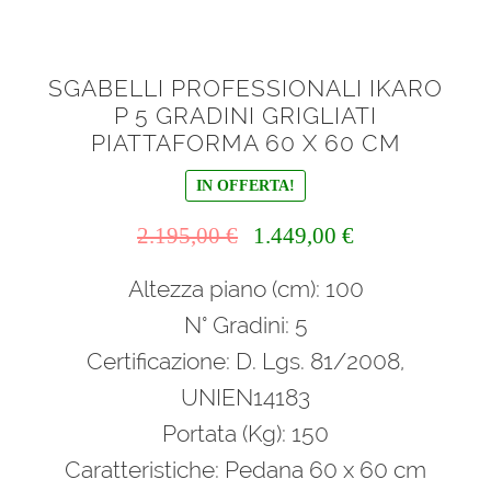
SGABELLI PROFESSIONALI IKARO
P 5 GRADINI GRIGLIATI
PIATTAFORMA 60 X 60 CM
IN OFFERTA!
Il
Il
2.195,00
€
1.449,00
€
prezzo
prezzo
Altezza piano (cm): 100
originale
attuale
era:
è:
N° Gradini: 5
2.195,00 €.
1.449,00 €.
Certificazione: D. Lgs. 81/2008,
UNIEN14183
Portata (Kg): 150
Caratteristiche: Pedana 60 x 60 cm