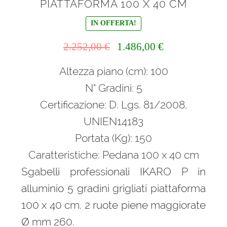
PIATTAFORMA 100 X 40 CM
IN OFFERTA!
Il
Il
2.252,00
€
1.486,00
€
prezzo
prezzo
Altezza piano (cm): 100
originale
attuale
era:
è:
N° Gradini: 5
2.252,00 €.
1.486,00 €.
Certificazione: D. Lgs. 81/2008,
UNIEN14183
Portata (Kg): 150
Caratteristiche: Pedana 100 x 40 cm
Sgabelli professionali IKARO P in
alluminio 5 gradini grigliati piattaforma
100 x 40 cm. 2 ruote piene maggiorate
Ø mm 260.