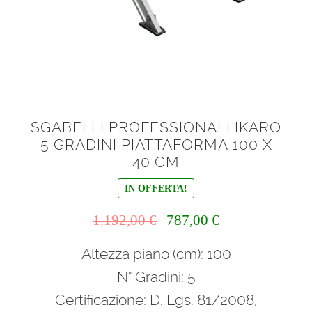
SGABELLI PROFESSIONALI IKARO
5 GRADINI PIATTAFORMA 100 X
40 CM
IN OFFERTA!
Il
Il
1.192,00
€
787,00
€
prezzo
prezzo
Altezza piano (cm): 100
originale
attuale
era:
è:
N° Gradini: 5
1.192,00 €.
787,00 €.
Certificazione: D. Lgs. 81/2008,