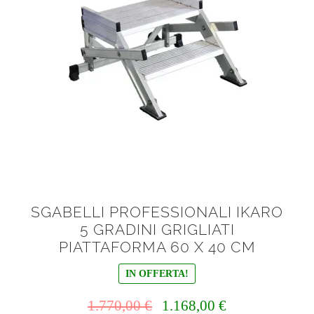
SGABELLI PROFESSIONALI IKARO
5 GRADINI GRIGLIATI
PIATTAFORMA 60 X 40 CM
IN OFFERTA!
Il
Il
1.770,00
€
1.168,00
€