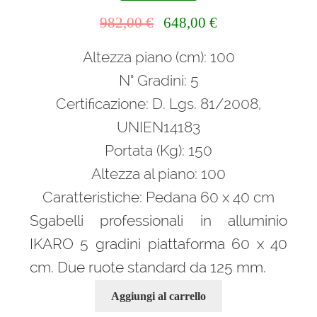
Il
Il
982,00
€
648,00
€
prezzo
prezzo
Altezza piano (cm): 100
originale
attuale
era:
è:
N° Gradini: 5
982,00 €.
648,00 €.
Certificazione: D. Lgs. 81/2008,
UNIEN14183
Portata (Kg): 150
Altezza al piano: 100
Caratteristiche: Pedana 60 x 40 cm
Sgabelli professionali in alluminio
IKARO 5 gradini piattaforma 60 x 40
cm. Due ruote standard da 125 mm.
Aggiungi al carrello