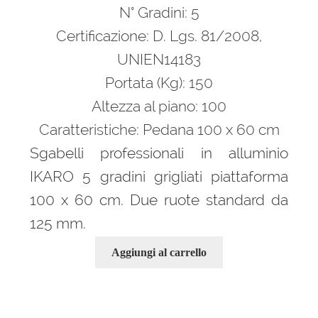
era:
è:
N° Gradini: 5
2.323,00 €.
1.533,00 €.
Certificazione: D. Lgs. 81/2008,
UNIEN14183
Portata (Kg): 150
Altezza al piano: 100
Caratteristiche: Pedana 100 x 60 cm
Sgabelli professionali in alluminio
IKARO 5 gradini grigliati piattaforma
100 x 60 cm. Due ruote standard da
125 mm.
Aggiungi al carrello