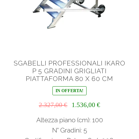
SGABELLI PROFESSIONALI IKARO
P 5 GRADINI GRIGLIATI
PIATTAFORMA 80 X 60 CM
IN OFFERTA!
Il
Il
2.327,00
€
1.536,00
€
prezzo
prezzo
Altezza piano (cm): 100
originale
attuale
era:
è:
N° Gradini: 5
2.327,00 €.
1.536,00 €.