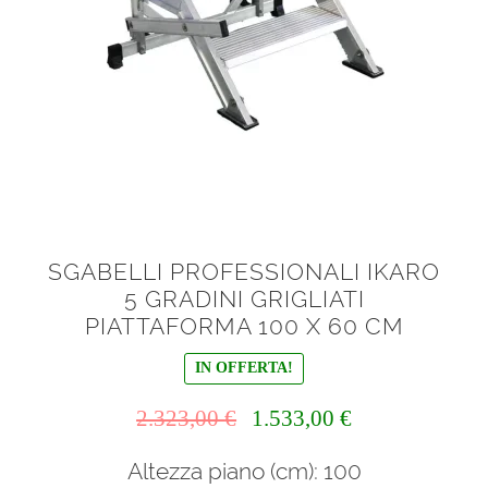
menu
Ponteggi
child
Espandi
Scale in alluminio
il
menu
Espandi
Parapetti Ringhiere Balaustre in acciaio e alluminio
child
il
menu
Valigie
child
Cerniere freni per porte
SGABELLI PROFESSIONALI IKARO
5 GRADINI GRIGLIATI
Articoli per la casa
PIATTAFORMA 100 X 60 CM
IN OFFERTA!
Il
Il
2.323,00
€
1.533,00
€
prezzo
prezzo
Altezza piano (cm): 100
originale
attuale