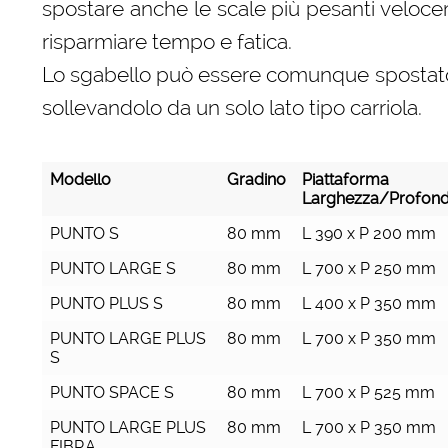
spostare anche le scale più pesanti velo
risparmiare tempo e fatica.
Lo sgabello può essere comunque spostat
sollevandolo da un solo lato tipo carriola.
Modello
Gradino
Piattaforma
Larghezza/Profond
Modello
Gradino
Piattaforma
PUNTO S
80 mm
L 390 x P 200 mm
Larghezza/Profond
PUNTO LARGE S
80 mm
L 700 x P 250 mm
PUNTO PLUS S
80 mm
L 400 x P 350 mm
PUNTO LARGE PLUS
80 mm
L 700 x P 350 mm
S
PUNTO SPACE S
80 mm
L 700 x P 525 mm
PUNTO LARGE PLUS
80 mm
L 700 x P 350 mm
FIBRA