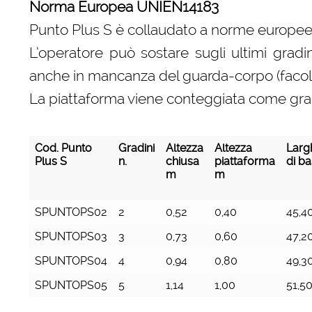
Norma Europea UNIEN14183
Punto Plus S è collaudato a norme europe
L’operatore può sostare sugli ultimi gradi
anche in mancanza del guarda-corpo (facolt
La piattaforma viene conteggiata come gra
Cod. Punto
Gradini
Altezza
Altezza
Larg
Plus S
n.
chiusa
piattaforma
di b
m
m
Cod. Punto
Gradini
Altezza
Altezza
Larg
SPUNTOPS02
2
0,52
0,40
45,4
Plus S
n.
chiusa
piattaforma
di b
m
m
SPUNTOPS03
3
0,73
0,60
47,2
SPUNTOPS04
4
0,94
0,80
49,3
SPUNTOPS05
5
1,14
1,00
51,5