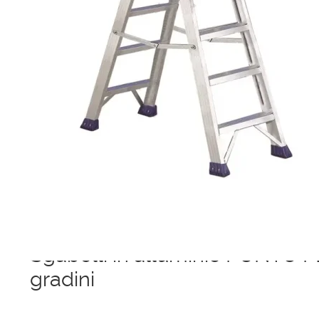
Ponteggi
Scale in alluminio
Parapetti Ringhiere Balaustre in acciaio e alluminio
Valigie
Cerniere freni per porte
Articoli per la casa
Sgabelli in alluminio PUNTO 
gradini