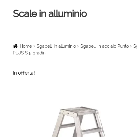
Scale in alluminio
Vai
Vai
alla
al
navigazione
contenuto
Home
Scale a chiocciola
Home
Sgabelli in alluminio
Sgabelli in acciaio Punto
S
PLUS S 5 gradini
Scale per interni
In offerta!
Linee vita
Scale in legno
Rampe di carico
Sollevatori