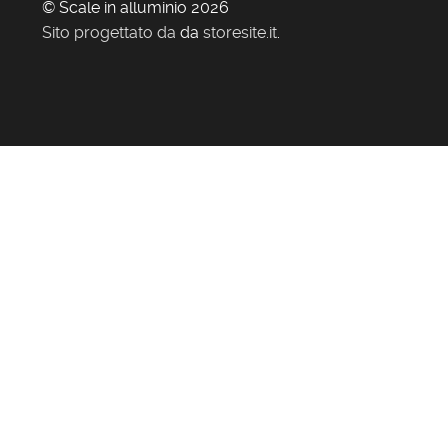
© Scale in alluminio 2026
Sito progettato da
da
storesite.it
.