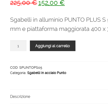
Il
Il
225,00
€
152,00
€
prezzo
prezzo
originale
attuale
Sgabelli in alluminio PUNTO PLUS S 
era:
è:
mm e piattaforma maggiorata 400 
225,00 €.
152,00 €.
Sgabelli
Aggiungi al carrello
in
alluminio
PUNTO
PLUS
COD:
SPUNTOPS05
Categoria:
Sgabelli in acciaio Punto
S
5
gradini
quantità
Descrizione