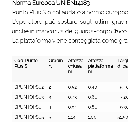
Norma Europea UNIEN14183
Punto Plus S è collaudato a norme europe
L’operatore può sostare sugli ultimi gradi
anche in mancanza del guarda-corpo (facolt
La piattaforma viene conteggiata come gra
Cod. Punto
Gradini
Altezza
Altezza
Larg
Plus S
n.
chiusa
piattaforma
di b
m
m
Cod. Punto
Gradini
Altezza
Altezza
Larg
SPUNTOPS02
2
0,52
0,40
45,4
Plus S
n.
chiusa
piattaforma
di b
m
m
SPUNTOPS03
3
0,73
0,60
47,2
SPUNTOPS04
4
0,94
0,80
49,3
SPUNTOPS05
5
1,14
1,00
51,5