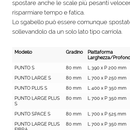
spostare anche le scale più pesanti velo
risparmiare tempo e fatica.
Lo sgabello può essere comunque spostat
sollevandolo da un solo lato tipo carriola.
Modello
Gradino
Piattaforma
Larghezza/Profond
Modello
Gradino
Piattaforma
PUNTO S
80 mm
L 390 x P 200 mm
Larghezza/Profond
PUNTO LARGE S
80 mm
L 700 x P 250 mm
PUNTO PLUS S
80 mm
L 400 x P 350 mm
PUNTO LARGE PLUS
80 mm
L 700 x P 350 mm
S
PUNTO SPACE S
80 mm
L 700 x P 525 mm
PUNTO LARGE PLUS
80 mm
L 700 x P 350 mm
FIBRA