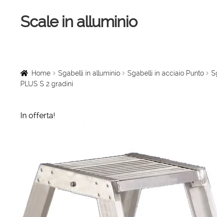
Scale in alluminio
Vai
Vai
alla
al
navigazione
contenuto
Home
Scale a chiocciola
Home
Sgabelli in alluminio
Sgabelli in acciaio Punto
S
PLUS S 2 gradini
Scale per interni
In offerta!
Linee vita
Scale in legno
Rampe di carico
Sollevatori