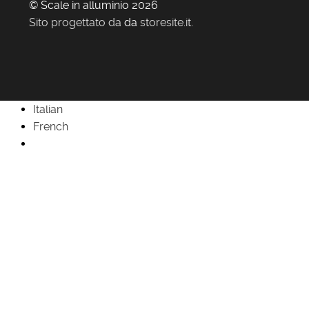
© Scale in alluminio 2026
Sito progettato da
da
storesite.it
.
Italian
French