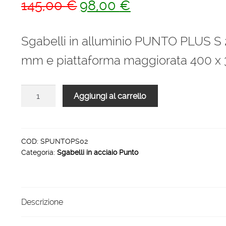
Il
Il
145,00
€
98,00
€
prezzo
prezzo
originale
attuale
Sgabelli in alluminio PUNTO PLUS S 
era:
è:
mm e piattaforma maggiorata 400 
145,00 €.
98,00 €.
Sgabelli
Aggiungi al carrello
in
alluminio
PUNTO
PLUS
COD:
SPUNTOPS02
Categoria:
Sgabelli in acciaio Punto
S
2
gradini
quantità
Descrizione