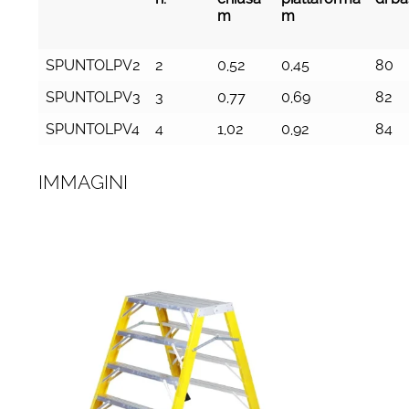
m
m
Cod.
Gradini
Altezza
Altezza
Larg
SPUNTOLPV2
2
0,52
0,45
80
n.
chiusa
piattaforma
di b
m
m
SPUNTOLPV3
3
0,77
0,69
82
SPUNTOLPV4
4
1,02
0,92
84
IMMAGINI