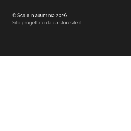
© Scale in alluminio 2026
Sito progettato da
da
storesite.it
.