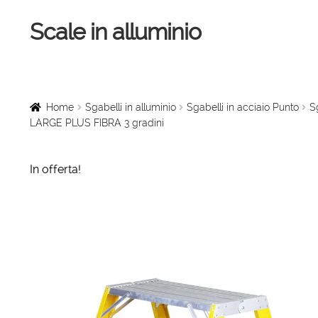
Scale in alluminio
Vai
Vai
alla
al
navigazione
contenuto
Home
Scale a chiocciola
Home
Sgabelli in alluminio
Sgabelli in acciaio Punto
S
LARGE PLUS FIBRA 3 gradini
Scale per interni
In offerta!
Linee vita
Scale in legno
Rampe di carico
Sollevatori