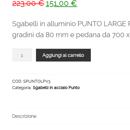
Il
Il
223,00
€
151,00
€
prezzo
prezzo
originale
attuale
Sgabelli in alluminio PUNTO LARGE
era:
è:
gradini da 80 mm e pedana da 700 
223,00 €.
151,00 €.
Sgabelli
Aggiungi al carrello
in
alluminio
PUNTO
LARGE
COD:
SPUNTOLPV3
Categoria:
Sgabelli in acciaio Punto
PLUS
FIBRA
3
gradini
Descrizione
quantità