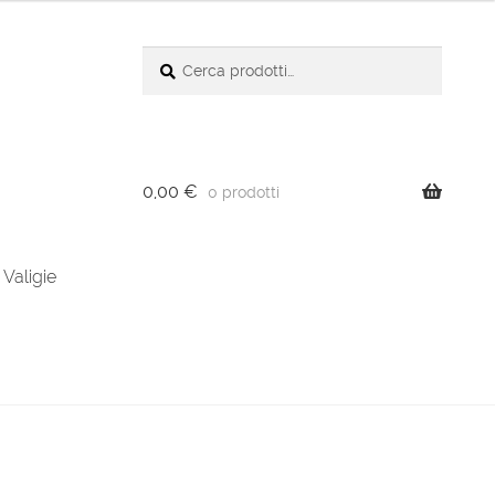
Cerca:
Cerca
0,00
€
0 prodotti
Valigie