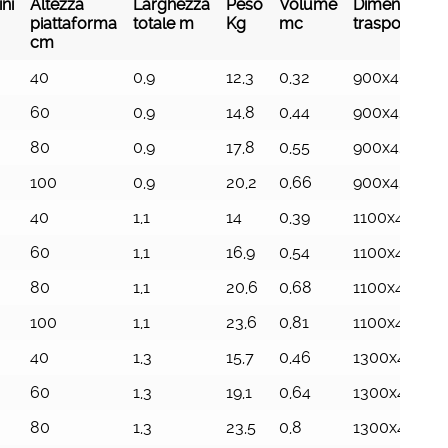
ni
Altezza
Larghezza
Peso
Volume
Dimensioni d
piattaforma
totale m
Kg
mc
trasporto m
cm
ni
Altezza
Larghezza
Peso
Volume
Dimensioni d
40
0,9
12,3
0,32
900x404x87
piattaforma
totale m
Kg
mc
trasporto m
cm
60
0,9
14,8
0,44
900x423x11
80
0,9
17,8
0,55
900x426x14
100
0,9
20,2
0,66
900x426x17
40
1,1
14
0,39
1100x404x8
60
1,1
16,9
0,54
1100x423x11
80
1,1
20,6
0,68
1100x426x14
100
1,1
23,6
0,81
1100x426x17
40
1,3
15,7
0,46
1300x404x8
60
1,3
19,1
0,64
1300x423x11
80
1,3
23,5
0,8
1300x426x1