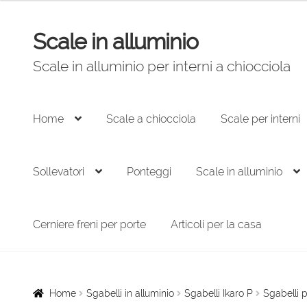
originale
attuale
era:
è:
Scale in alluminio
Vai
Vai
2.327,00 €.
1.536,00 €.
alla
al
Scale in alluminio per interni a chiocciola
navigazione
contenuto
Home
Scale a chiocciola
Scale per interni
Sollevatori
Ponteggi
Scale in alluminio
Cerniere freni per porte
Articoli per la casa
Home
Sgabelli in alluminio
Sgabelli Ikaro P
Sgabelli p