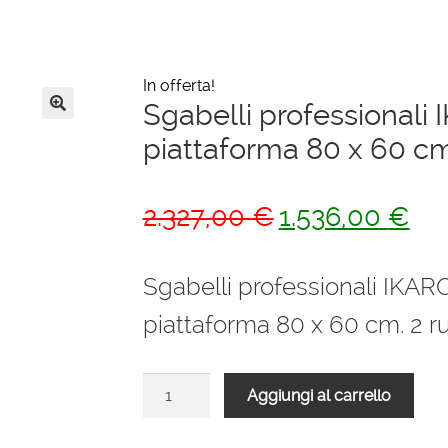
In offerta!
Sgabelli professionali I
🔍
piattaforma 80 x 60 c
Il
Il
2.327,00
€
1.536,00
€
prezzo
pre
originale
attu
Sgabelli professionali IKARO 
era:
è:
piattaforma 80 x 60 cm. 2 
2.327,00 €.
1.53
Sgabelli
Aggiungi al carrello
professionali
IKARO