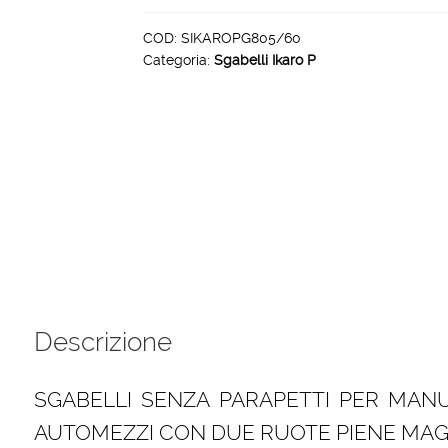
P
5
COD:
SIKAROPG805/60
Categoria:
Sgabelli Ikaro P
gradini
grigliati
piattaforma
80
x
60
cm
quantità
Descrizione
SGABELLI SENZA PARAPETTI PER MAN
AUTOMEZZI CON DUE RUOTE PIENE MAG