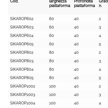
Cod.
larghezza
Profondità
Gradi
piattaforma
piattaforma
n.
Cod.
larghezza
Profondità
Gradi
SIKAROP602
60
40
2
piattaforma
piattaforma
n.
SIKAROP603
60
40
3
SIKAROP604
60
40
4
SIKAROP605
60
40
5
SIKAROP802
80
40
2
SIKAROP803
80
40
3
SIKAROP804
80
40
4
SIKAROP805
80
40
5
SIKAROP1002
100
40
2
SIKAROP1003
100
40
3
SIKAROP1004
100
40
4