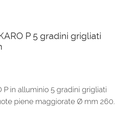
KARO P 5 gradini grigliati
m
zzo
ale
P in alluminio 5 gradini grigliati
ruote piene maggiorate Ø mm 260.
6,00 €.