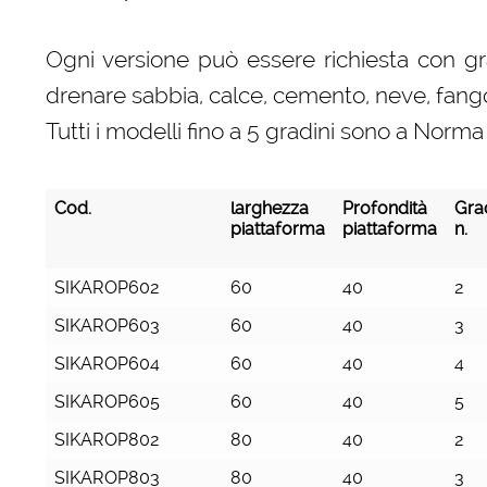
Ogni versione può essere richiesta con grad
drenare sabbia, calce, cemento, neve, fango 
Tutti i modelli fino a 5 gradini sono a No
Cod.
larghezza
Profondità
Grad
piattaforma
piattaforma
n.
Cod.
larghezza
Profondità
Grad
SIKAROP602
60
40
2
piattaforma
piattaforma
n.
SIKAROP603
60
40
3
SIKAROP604
60
40
4
SIKAROP605
60
40
5
SIKAROP802
80
40
2
SIKAROP803
80
40
3