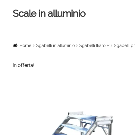
Scale in alluminio
Vai
Vai
alla
al
navigazione
contenuto
Home
Scale a chiocciola
Home
Sgabelli in alluminio
Sgabelli Ikaro P
Sgabelli p
Scale per interni
In offerta!
Linee vita
Scale in legno
Rampe di carico
Sollevatori