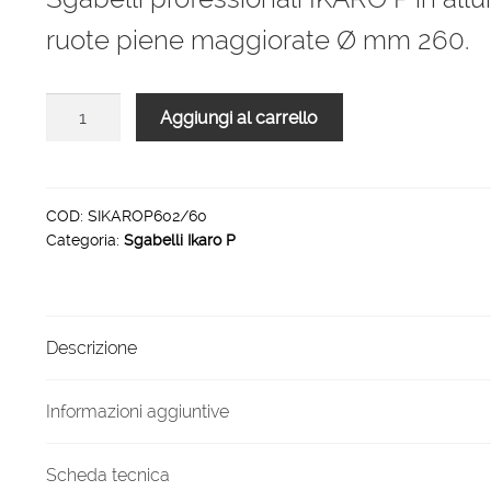
era:
è:
ruote piene maggiorate Ø mm 260.
980,00 €.
647,00 €.
Sgabelli
Aggiungi al carrello
professionali
IKARO
P
2
COD:
SIKAROP602/60
Categoria:
Sgabelli Ikaro P
gradini
piattaforma
60
x
Descrizione
60
cm
quantità
Informazioni aggiuntive
Scheda tecnica