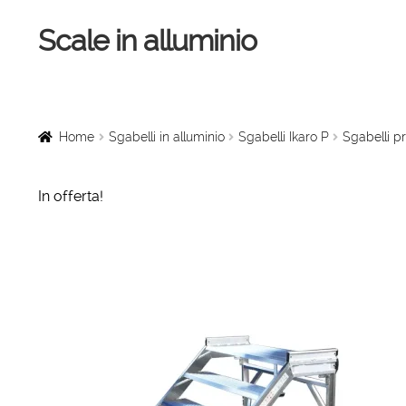
Scale in alluminio
Vai
Vai
alla
al
navigazione
contenuto
Home
Scale a chiocciola
Home
Sgabelli in alluminio
Sgabelli Ikaro P
Sgabelli pr
Scale per interni
In offerta!
Linee vita
Scale in legno
Rampe di carico
Sollevatori