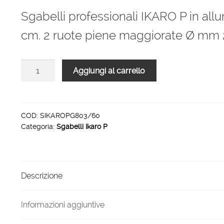
originale
attuale
Sgabelli professionali IKARO P in allu
era:
è:
cm. 2 ruote piene maggiorate Ø mm 
1.887,00 €.
1.245,00 €.
Sgabelli
Aggiungi al carrello
professionali
IKARO
P
3
COD:
SIKAROPG803/60
Categoria:
Sgabelli Ikaro P
gradini
grigliati
piattaforma
80
Descrizione
x
60
cm
Informazioni aggiuntive
quantità