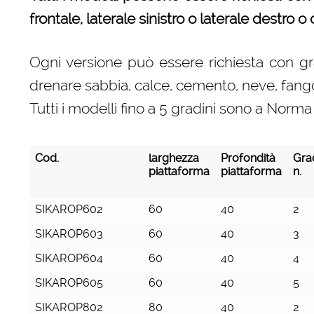
frontale, laterale sinistro o laterale destro o
Ogni versione può essere richiesta con grad
drenare sabbia, calce, cemento, neve, fango 
Tutti i modelli fino a 5 gradini sono a No
Cod.
larghezza
Profondità
Grad
piattaforma
piattaforma
n.
Cod.
larghezza
Profondità
Grad
SIKAROP602
60
40
2
piattaforma
piattaforma
n.
SIKAROP603
60
40
3
SIKAROP604
60
40
4
SIKAROP605
60
40
5
SIKAROP802
80
40
2