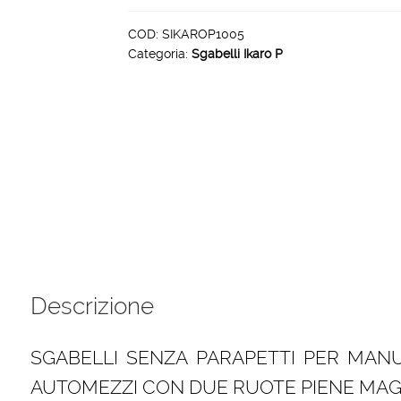
P
5
COD:
SIKAROP1005
Categoria:
Sgabelli Ikaro P
gradini
piattaforma
100
x
40
cm
quantità
Descrizione
SGABELLI SENZA PARAPETTI PER MAN
AUTOMEZZI CON DUE RUOTE PIENE MAG