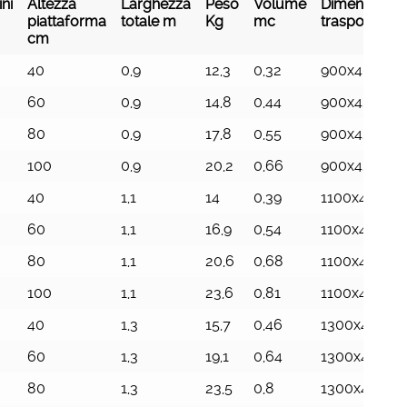
ni
Altezza
Larghezza
Peso
Volume
Dimensioni d
piattaforma
totale m
Kg
mc
trasporto m
cm
ni
Altezza
Larghezza
Peso
Volume
Dimensioni d
40
0,9
12,3
0,32
900x404x87
piattaforma
totale m
Kg
mc
trasporto m
cm
60
0,9
14,8
0,44
900x423x11
80
0,9
17,8
0,55
900x426x14
100
0,9
20,2
0,66
900x426x17
40
1,1
14
0,39
1100x404x8
60
1,1
16,9
0,54
1100x423x11
80
1,1
20,6
0,68
1100x426x14
100
1,1
23,6
0,81
1100x426x17
40
1,3
15,7
0,46
1300x404x8
60
1,3
19,1
0,64
1300x423x11
80
1,3
23,5
0,8
1300x426x1