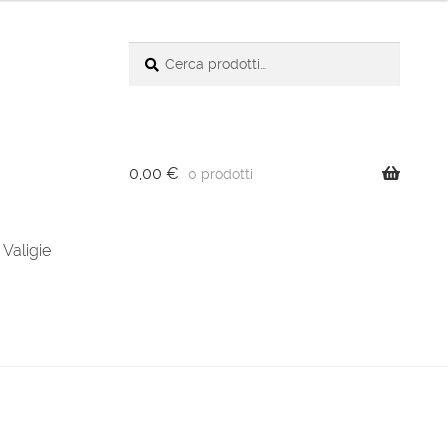
Cerca:
Cerca
0,00
€
0 prodotti
Valigie