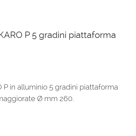
IKARO P 5 gradini piattaforma
o
e
 P in alluminio 5 gradini piattaforma
 maggiorate Ø mm 260.
0 €.