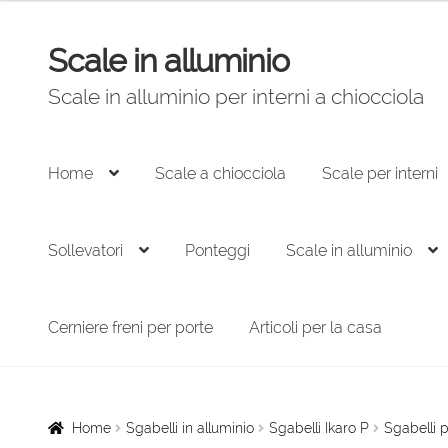
originale
attuale
era:
è:
Scale in alluminio
Vai
Vai
1.417,00 €.
935,00 €.
alla
al
Scale in alluminio per interni a chiocciola
navigazione
contenuto
Home
Scale a chiocciola
Scale per interni
Sollevatori
Ponteggi
Scale in alluminio
Cerniere freni per porte
Articoli per la casa
Home
Sgabelli in alluminio
Sgabelli Ikaro P
Sgabelli 