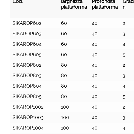
Cod.
larghezza
Profondità
Gradi
piattaforma
piattaforma
n.
Cod.
larghezza
Profondità
Gradi
SIKAROP602
60
40
2
piattaforma
piattaforma
n.
SIKAROP603
60
40
3
SIKAROP604
60
40
4
SIKAROP605
60
40
5
SIKAROP802
80
40
2
SIKAROP803
80
40
3
SIKAROP804
80
40
4
SIKAROP805
80
40
5
SIKAROP1002
100
40
2
SIKAROP1003
100
40
3
SIKAROP1004
100
40
4