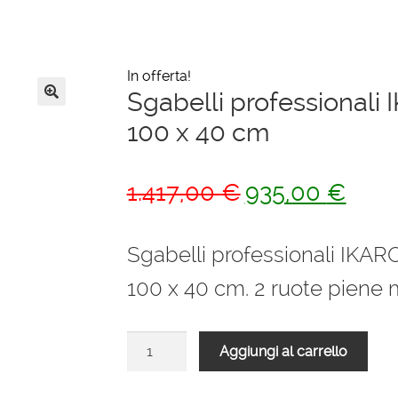
In offerta!
Sgabelli professionali 
🔍
100 x 40 cm
Il
Il
1.417,00
€
935,00
€
prezzo
prezz
originale
attual
Sgabelli professionali IKARO
era:
è:
100 x 40 cm. 2 ruote piene
1.417,00 €.
935,0
Sgabelli
Aggiungi al carrello
professionali
IKARO