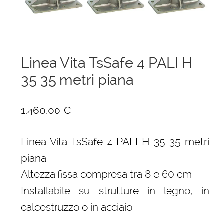
menu
Ponteggi
child
Espandi
Scale in alluminio
il
menu
Linea Vita TsSafe 4 PALI H
Espandi
Parapetti Ringhiere Balaustre in acciaio e alluminio
child
il
35 35 metri piana
menu
Valigie
child
1.460,00
€
Cerniere freni per porte
Linea Vita TsSafe 4 PALI H 35 35 metri
Articoli per la casa
piana
Altezza fissa compresa tra 8 e 60 cm
Installabile su strutture in legno, in
calcestruzzo o in acciaio