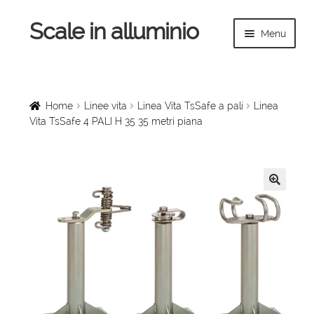
Scale in alluminio
Vai
Vai
Menu
alla
al
navigazione
contenuto
Espandi
Home
il
menu
Scale a chiocciola
Home
Linee vita
Linea Vita TsSafe a pali
Linea
child
Vita TsSafe 4 PALI H 35 35 metri piana
Scale per interni
Espandi
Linee vita
il
🔍
menu
Espandi
Scale in legno
child
il
menu
Rampe di carico
child
Espandi
Sollevatori
il