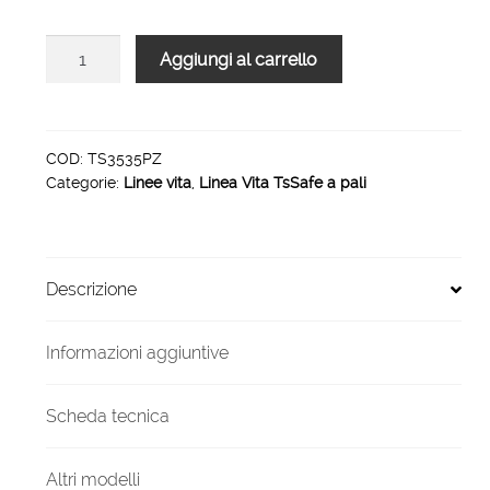
Linea
Aggiungi al carrello
Vita
TsSafe
4
PALI
COD:
TS3535PZ
Categorie:
Linee vita
,
Linea Vita TsSafe a pali
H
35
35
metri
Descrizione
piana
quantità
Informazioni aggiuntive
Scheda tecnica
Altri modelli