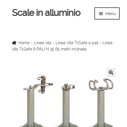
Scale in alluminio
Vai
Vai
Menu
alla
al
navigazione
contenuto
Espandi
Home
il
menu
Scale a chiocciola
Home
Linee vita
Linea Vita TsSafe a pali
Linea
child
vita TsSafe 6 PALI H 35 65 metri inclinata
Scale per interni
Espandi
Linee vita
il
🔍
menu
Espandi
Scale in legno
child
il
menu
Rampe di carico
child
Espandi
Sollevatori
il