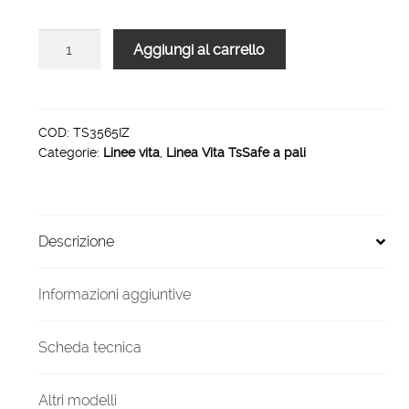
Linea
Aggiungi al carrello
vita
TsSafe
6
PALI
COD:
TS3565IZ
Categorie:
Linee vita
,
Linea Vita TsSafe a pali
H
35
65
metri
Descrizione
inclinata
quantità
Informazioni aggiuntive
Scheda tecnica
Altri modelli