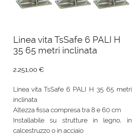
menu
Ponteggi
child
Espandi
Scale in alluminio
il
menu
Linea vita TsSafe 6 PALI H
Espandi
Parapetti Ringhiere Balaustre in acciaio e alluminio
child
il
35 65 metri inclinata
menu
Valigie
child
2.251,00
€
Cerniere freni per porte
Linea vita TsSafe 6 PALI H 35 65 metri
Articoli per la casa
inclinata
Altezza fissa compresa tra 8 e 60 cm
Installabile su strutture in legno, in
calcestruzzo o in acciaio