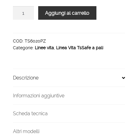
Linea
Aggiungi al carrello
vita
TsSafe
3
PALI
COD:
TS6020PZ
Categorie:
Linee vita
,
Linea Vita TsSafe a pali
H
60
20
metri
Descrizione
piana
quantità
Informazioni aggiuntive
Scheda tecnica
Altri modelli