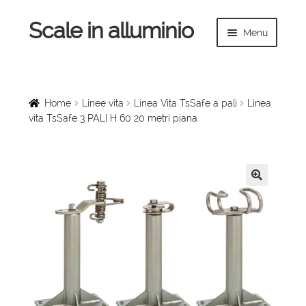
Scale in alluminio
Vai
Vai
Menu
alla
al
navigazione
contenuto
Espandi
Home
il
menu
Scale a chiocciola
Home
Linee vita
Linea Vita TsSafe a pali
Linea
child
vita TsSafe 3 PALI H 60 20 metri piana
Scale per interni
Espandi
Linee vita
il
🔍
menu
Espandi
Scale in legno
child
il
menu
Rampe di carico
child
Espandi
Sollevatori
il