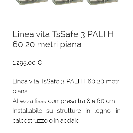
menu
Ponteggi
child
Espandi
Scale in alluminio
il
Linea vita TsSafe 3 PALI H
menu
Espandi
Parapetti Ringhiere Balaustre in acciaio e
60 20 metri piana
child
il
alluminio
menu
child
Valigie
1.295,00
€
Cerniere freni per porte
Linea vita TsSafe 3 PALI H 60 20 metri
piana
Articoli per la casa
Altezza fissa compresa tra 8 e 60 cm
Installabile su strutture in legno, in
calcestruzzo o in acciaio