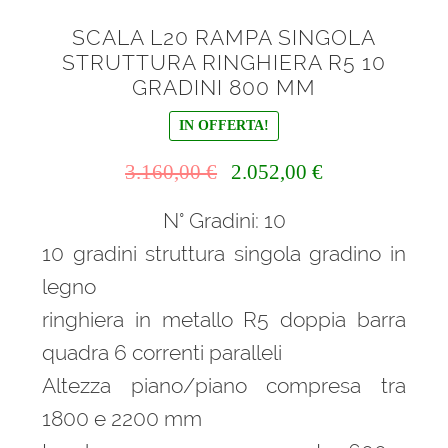
SCALA L20 RAMPA SINGOLA
STRUTTURA RINGHIERA R5 10
GRADINI 800 MM
IN OFFERTA!
Il
Il
3.160,00
€
2.052,00
€
prezzo
prezzo
N° Gradini: 10
originale
attuale
era:
è:
10 gradini struttura singola gradino in
3.160,00 €.
2.052,00 €.
legno
ringhiera in metallo R5 doppia barra
quadra 6 correnti paralleli
Altezza piano/piano compresa tra
1800 e 2200 mm