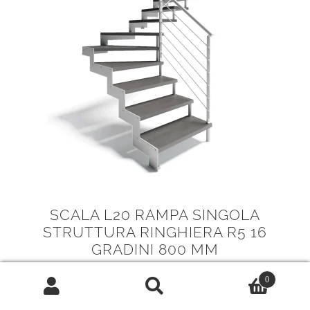
SCALA L20 RAMPA SINGOLA
STRUTTURA RINGHIERA R5 16
GRADINI 800 MM
IN OFFERTA!
0
Cerca:
Cerca
Il
Il
5.056,00
€
3.283,00
€