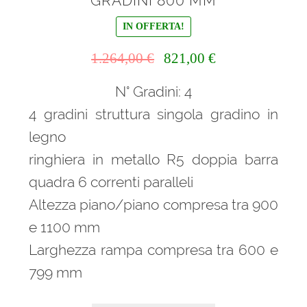
GRADINI 800 MM
IN OFFERTA!
Il
Il
1.264,00
€
821,00
€
prezzo
prezzo
N° Gradini: 4
originale
attuale
era:
è:
4 gradini struttura singola gradino in
1.264,00 €.
821,00 €.
legno
ringhiera in metallo R5 doppia barra
quadra 6 correnti paralleli
Altezza piano/piano compresa tra 900
e 1100 mm
Larghezza rampa compresa tra 600 e
799 mm