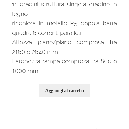
era:
è:
11 gradini struttura singola gradino in
3.344,00 €.
2.346,00 €.
legno
ringhiera in metallo R5 doppia barra
quadra 6 correnti paralleli
Altezza piano/piano compresa tra
2160 e 2640 mm
Larghezza rampa compresa tra 800 e
1000 mm
Aggiungi al carrello