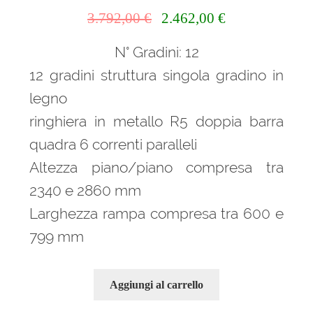
Il
Il
3.792,00
€
2.462,00
€
prezzo
prezzo
N° Gradini: 12
originale
attuale
era:
è:
12 gradini struttura singola gradino in
3.792,00 €.
2.462,00 €.
legno
ringhiera in metallo R5 doppia barra
quadra 6 correnti paralleli
Altezza piano/piano compresa tra
2340 e 2860 mm
Larghezza rampa compresa tra 600 e
799 mm
Aggiungi al carrello