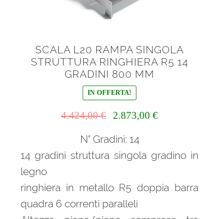
SCALA L20 RAMPA SINGOLA
STRUTTURA RINGHIERA R5 14
GRADINI 800 MM
IN OFFERTA!
Il
Il
4.424,00
€
2.873,00
€
prezzo
prezzo
N° Gradini: 14
originale
attuale
era:
è:
14 gradini struttura singola gradino in
4.424,00 €.
2.873,00 €.
legno
ringhiera in metallo R5 doppia barra
quadra 6 correnti paralleli