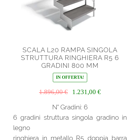
SCALA L20 RAMPA SINGOLA
STRUTTURA RINGHIERA R5 6
GRADINI 800 MM
IN OFFERTA!
Il
Il
1.896,00
€
1.231,00
€
prezzo
prezzo
N° Gradini: 6
originale
attuale
era:
è:
6 gradini struttura singola gradino in
1.896,00 €.
1.231,00 €.
legno
ringhiera in metallo R5 doppia barra