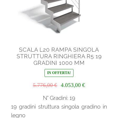
SCALA L20 RAMPA SINGOLA
STRUTTURA RINGHIERA R5 19
GRADINI 1000 MM
IN OFFERTA!
Il
Il
5.776,00
€
4.053,00
€
prezzo
prezzo
N° Gradini: 19
originale
attuale
era:
è:
19 gradini struttura singola gradino in
5.776,00 €.
4.053,00 €.
legno