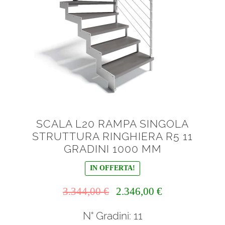
SCALA L20 RAMPA SINGOLA
STRUTTURA RINGHIERA R5 11
GRADINI 1000 MM
IN OFFERTA!
Il
Il
3.344,00
€
2.346,00
€
prezzo
prezzo
N° Gradini: 11
originale
attuale