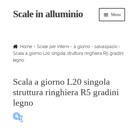
Scale in alluminio
Vai
Vai
Menu
alla
al
navigazione
contenuto
Espandi
Home
il
menu
Scale a chiocciola
Home
Scale per interni - a giorno - salvaspazio
child
Scala a giorno L20 singola struttura ringhiera R5 gradini
legno
Scale per interni
Espandi
Linee vita
Scala a giorno L20 singola
il
struttura ringhiera R5 gradini
menu
Espandi
Scale in legno
child
legno
il
menu
Rampe di carico
child
Espandi
Sollevatori
Prodotto Larghezza rampe
il