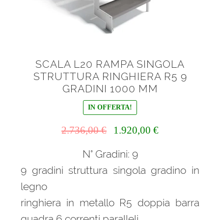
SCALA L20 RAMPA SINGOLA
STRUTTURA RINGHIERA R5 9
GRADINI 1000 MM
IN OFFERTA!
Il
Il
2.736,00
€
1.920,00
€
prezzo
prezzo
N° Gradini: 9
originale
attuale
era:
è:
9 gradini struttura singola gradino in
2.736,00 €.
1.920,00 €.
legno
ringhiera in metallo R5 doppia barra
quadra 6 correnti paralleli