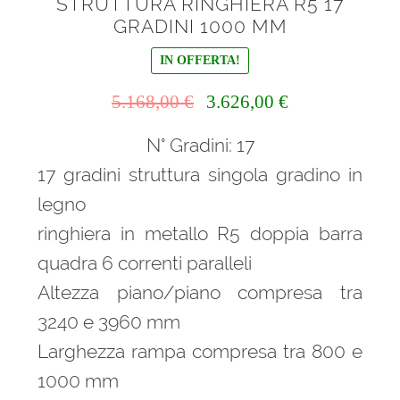
STRUTTURA RINGHIERA R5 17
GRADINI 1000 MM
IN OFFERTA!
Il
Il
5.168,00
€
3.626,00
€
prezzo
prezzo
N° Gradini: 17
originale
attuale
era:
è:
17 gradini struttura singola gradino in
5.168,00 €.
3.626,00 €.
legno
ringhiera in metallo R5 doppia barra
quadra 6 correnti paralleli
Altezza piano/piano compresa tra
3240 e 3960 mm
Larghezza rampa compresa tra 800 e
1000 mm