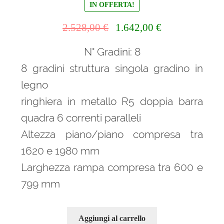
IN OFFERTA!
Il
Il
2.528,00
€
1.642,00
€
prezzo
prezzo
N° Gradini: 8
originale
attuale
era:
è:
8 gradini struttura singola gradino in
2.528,00 €.
1.642,00 €.
legno
ringhiera in metallo R5 doppia barra
quadra 6 correnti paralleli
Altezza piano/piano compresa tra
1620 e 1980 mm
Larghezza rampa compresa tra 600 e
799 mm
Aggiungi al carrello