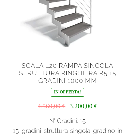
SCALA L20 RAMPA SINGOLA
STRUTTURA RINGHIERA R5 15
GRADINI 1000 MM
IN OFFERTA!
Il
Il
4.560,00
€
3.200,00
€
prezzo
prezzo
N° Gradini: 15
originale
attuale
era:
è:
15 gradini struttura singola gradino in
4.560,00 €.
3.200,00 €.