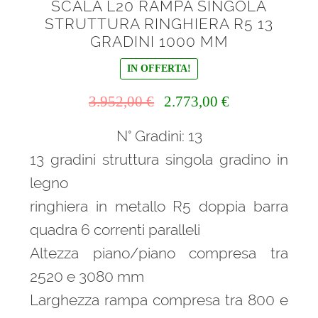
SCALA L20 RAMPA SINGOLA
STRUTTURA RINGHIERA R5 13
GRADINI 1000 MM
IN OFFERTA!
Il
Il
3.952,00
€
2.773,00
€
prezzo
prezzo
N° Gradini: 13
originale
attuale
era:
è:
13 gradini struttura singola gradino in
3.952,00 €.
2.773,00 €.
legno
ringhiera in metallo R5 doppia barra
quadra 6 correnti paralleli
Altezza piano/piano compresa tra
2520 e 3080 mm
Larghezza rampa compresa tra 800 e