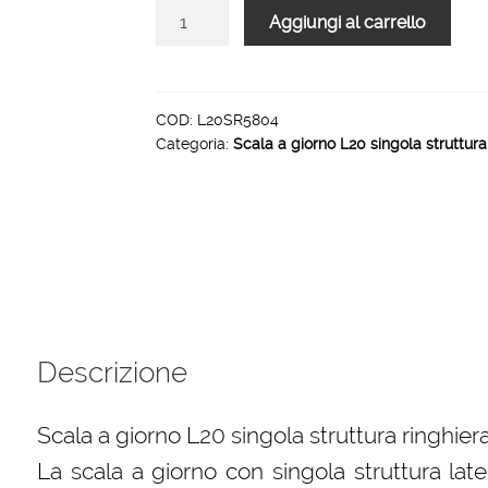
Scala
Aggiungi al carrello
L20
rampa
singola
struttura
COD:
L20SR5804
Categoria:
Scala a giorno L20 singola struttura
ringhiera
R5
4
gradini
1000
mm
quantità
Descrizione
Scala a giorno L20 singola struttura ringhier
La scala a giorno con singola struttura lat