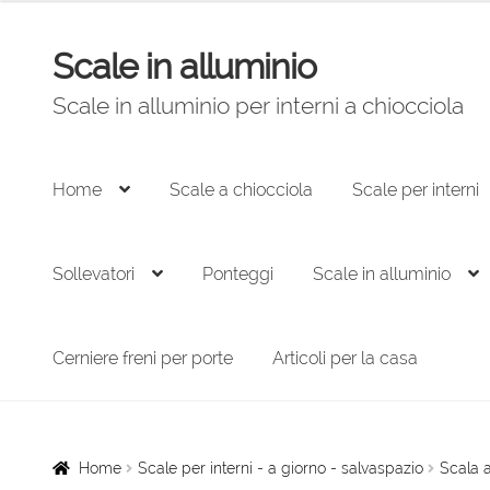
originale
attuale
era:
è:
Scale in alluminio
Vai
Vai
1.216,00 €.
853,00 €.
alla
al
Scale in alluminio per interni a chiocciola
navigazione
contenuto
Home
Scale a chiocciola
Scale per interni
Sollevatori
Ponteggi
Scale in alluminio
Cerniere freni per porte
Articoli per la casa
Home
Scale per interni - a giorno - salvaspazio
Scala a