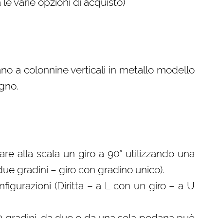
le varie opzioni di acquisto)
no a colonnine verticali in metallo modello
egno.
 fare alla scala un giro a 90° utilizzando una
 due gradini – giro con gradino unico).
gurazioni (Diritta – a L con un giro – a U
 3 gradini, da due o da una sola pedana può