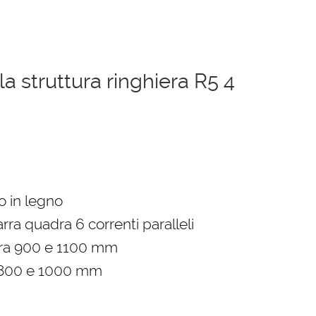
a struttura ringhiera R5 4
o
e
o in legno
rra quadra 6 correnti paralleli
0 €.
tra 900 e 1100 mm
 800 e 1000 mm