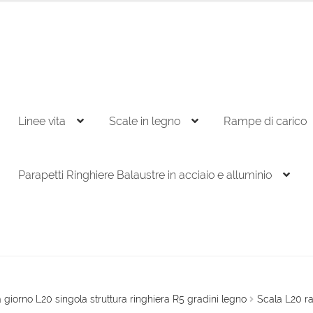
Linee vita
Scale in legno
Rampe di carico
Parapetti Ringhiere Balaustre in acciaio e alluminio
 giorno L20 singola struttura ringhiera R5 gradini legno
Scala L20 r