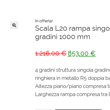
In offerta!
Scala L20 rampa singol
🔍
gradini 1000 mm
Il
Il
1.216,00
€
853,00
€
prezzo
prezz
originale
attual
4 gradini struttura singola gradin
era:
è:
ringhiera in metallo R5 doppia ba
1.216,00 €.
853,0
Altezza piano/piano compresa 
Larghezza rampa compresa tra