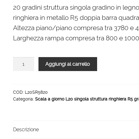
originale
attuale
20 gradini struttura singola gradino in legn
era:
è:
ringhiera in metallo R5 doppia barra quadra 
6.080,00 €.
4.266,00 €.
Altezza piano/piano compresa tra 3780 e
Larghezza rampa compresa tra 800 e 10
Scala
Aggiungi al carrello
L20
rampa
singola
struttura
COD:
L20SR5820
Categoria:
Scala a giorno L20 singola struttura ringhiera R5 gr
ringhiera
R5
20
gradini
Descrizione
1000
mm