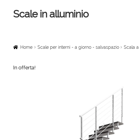
Scale in alluminio
Vai
Vai
alla
al
navigazione
contenuto
Home
Scale a chiocciola
Home
Scale per interni - a giorno - salvaspazio
Scala a 
Scale per interni
In offerta!
Linee vita
Scale in legno
Rampe di carico
Sollevatori