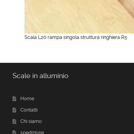
Scala L20 rampa singola struttura ringhiera R5
Scale in alluminio
Home
Contatti
Chi siamo
spedizione