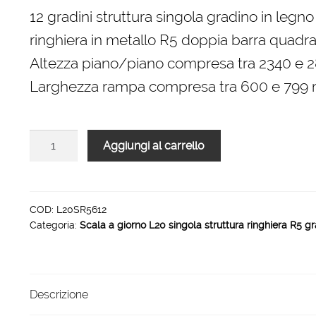
originale
attuale
12 gradini struttura singola gradino in legno
era:
è:
ringhiera in metallo R5 doppia barra quadra 
3.792,00 €.
2.462,00 €.
Altezza piano/piano compresa tra 2340 e
Larghezza rampa compresa tra 600 e 799
Scala
Aggiungi al carrello
L20
rampa
singola
struttura
COD:
L20SR5612
Categoria:
Scala a giorno L20 singola struttura ringhiera R5 gr
ringhiera
R5
12
gradini
Descrizione
800
mm