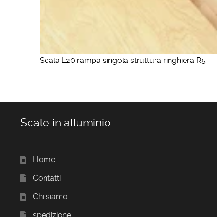
Scala L20 rampa singola struttura ringhiera R5
Scale in alluminio
Home
Contatti
Chi siamo
spedizione