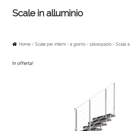
Scale in alluminio
Vai
Vai
alla
al
navigazione
contenuto
Home
Scale a chiocciola
Home
Scale per interni - a giorno - salvaspazio
Scala a 
Scale per interni
In offerta!
Linee vita
Scale in legno
Rampe di carico
Sollevatori