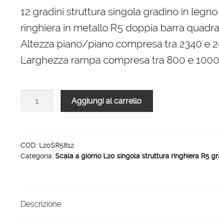
originale
attuale
12 gradini struttura singola gradino in legno
era:
è:
ringhiera in metallo R5 doppia barra quadra 
3.648,00 €.
2.560,00 €.
Altezza piano/piano compresa tra 2340 e
Larghezza rampa compresa tra 800 e 10
Scala
Aggiungi al carrello
L20
rampa
singola
struttura
COD:
L20SR5812
Categoria:
Scala a giorno L20 singola struttura ringhiera R5 gr
ringhiera
R5
12
gradini
Descrizione
1000
mm