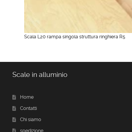
Scala L20 rampa singola struttura ringhiera R5
Scale in alluminio
Home
Contatti
Chi siamo
spedizione