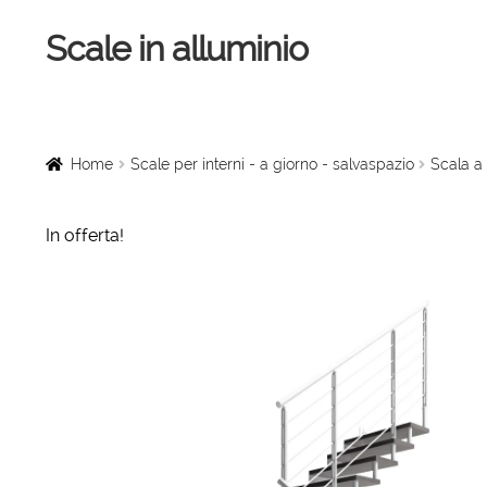
Scale in alluminio
Vai
Vai
alla
al
navigazione
contenuto
Home
Scale a chiocciola
Home
Scale per interni - a giorno - salvaspazio
Scala a 
Scale per interni
In offerta!
Linee vita
Scale in legno
Rampe di carico
Sollevatori