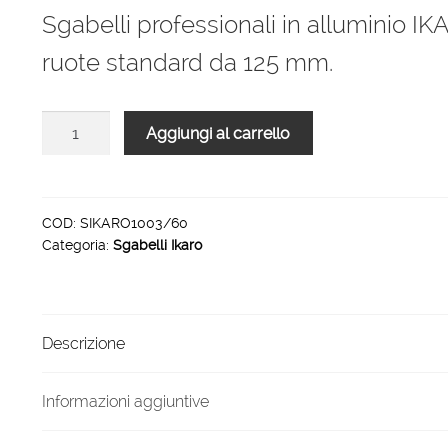
originale
attuale
Sgabelli professionali in alluminio I
era:
è:
ruote standard da 125 mm.
1.000,00 €.
660,00 €.
Sgabelli
Aggiungi al carrello
professionali
IKARO
3
gradini
COD:
SIKARO1003/60
Categoria:
Sgabelli Ikaro
piattaforma
100
x
60
Descrizione
cm
quantità
Informazioni aggiuntive