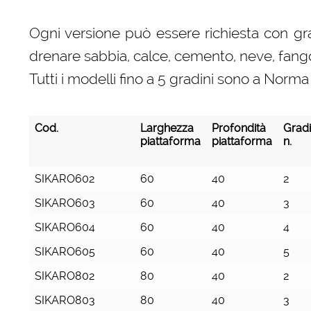
Ogni versione può essere richiesta con grad
drenare sabbia, calce, cemento, neve, fango 
Tutti i modelli fino a 5 gradini sono a No
Cod.
Larghezza
Profondità
Gradi
piattaforma
piattaforma
n.
Cod.
Larghezza
Profondità
Gradi
SIKARO602
60
40
2
piattaforma
piattaforma
n.
SIKARO603
60
40
3
SIKARO604
60
40
4
SIKARO605
60
40
5
SIKARO802
80
40
2
SIKARO803
80
40
3