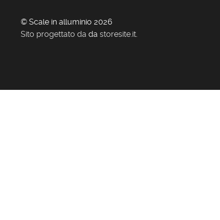
© Scale in alluminio 2026
Sito progettato da
da
storesite.it
.