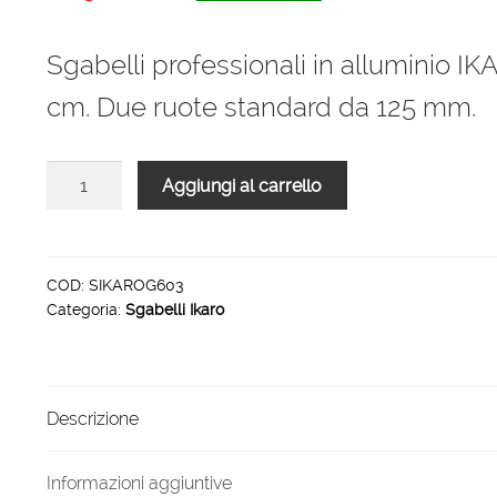
prezzo
prezzo
originale
attuale
Sgabelli professionali in alluminio IK
era:
è:
cm. Due ruote standard da 125 mm.
1.236,00 €.
816,00 €.
Sgabelli
Aggiungi al carrello
professionali
IKARO
3
gradini
COD:
SIKAROG603
Categoria:
Sgabelli Ikaro
grigliati
piattaforma
60
x
Descrizione
40
cm
quantità
Informazioni aggiuntive