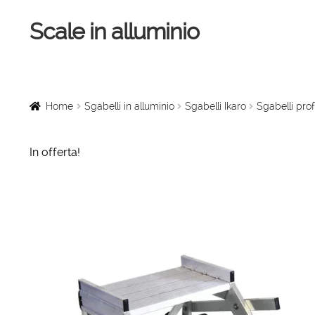
Scale in alluminio
Vai
Vai
alla
al
navigazione
contenuto
Home
Scale a chiocciola
Home
Sgabelli in alluminio
Sgabelli Ikaro
Sgabelli prof
Scale per interni
In offerta!
Linee vita
Scale in legno
Rampe di carico
Sollevatori