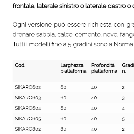
frontale, laterale sinistro o laterale destro o
Ogni versione può essere richiesta con grad
drenare sabbia, calce, cemento, neve, fango 
Tutti i modelli fino a 5 gradini sono a No
Cod.
Larghezza
Profondità
Gradi
piattaforma
piattaforma
n.
Cod.
Larghezza
Profondità
Gradi
SIKARO602
60
40
2
piattaforma
piattaforma
n.
SIKARO603
60
40
3
SIKARO604
60
40
4
SIKARO605
60
40
5
SIKARO802
80
40
2