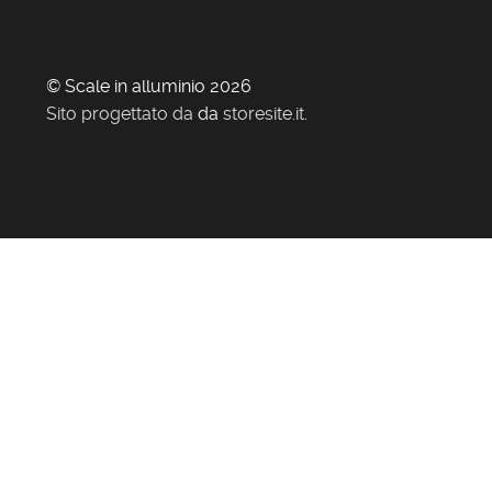
© Scale in alluminio 2026
Sito progettato da
da
storesite.it
.