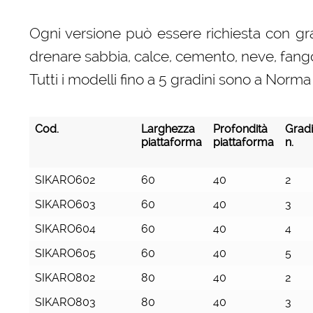
Ogni versione può essere richiesta con grad
drenare sabbia, calce, cemento, neve, fango 
Tutti i modelli fino a 5 gradini sono a No
Cod.
Larghezza
Profondità
Gradi
piattaforma
piattaforma
n.
Cod.
Larghezza
Profondità
Gradi
SIKARO602
60
40
2
piattaforma
piattaforma
n.
SIKARO603
60
40
3
SIKARO604
60
40
4
SIKARO605
60
40
5
SIKARO802
80
40
2
SIKARO803
80
40
3