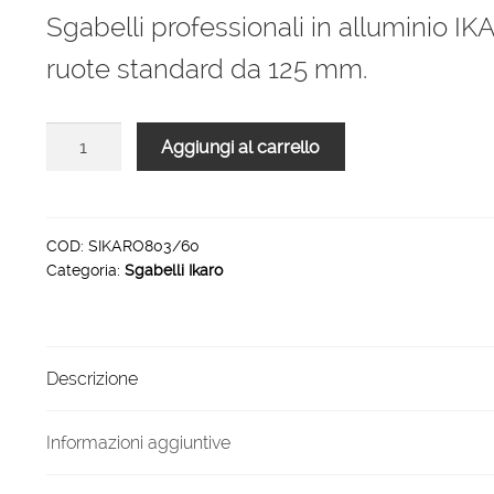
originale
attuale
Sgabelli professionali in alluminio I
era:
è:
ruote standard da 125 mm.
893,00 €.
589,00 €.
Sgabelli
Aggiungi al carrello
professionali
IKARO
3
gradini
COD:
SIKARO803/60
Categoria:
Sgabelli Ikaro
piattaforma
60
x
60
Descrizione
cm
quantità
Informazioni aggiuntive