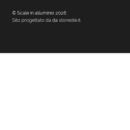
© Scale in alluminio 2026
Sito progettato da
da
storesite.it
.