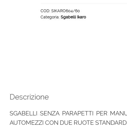
4
gradini
COD:
SIKARO604/60
Categoria:
Sgabelli Ikaro
piattaforma
60
x
60
cm
quantità
Descrizione
SGABELLI SENZA PARAPETTI PER MAN
AUTOMEZZI CON DUE RUOTE STANDARD 