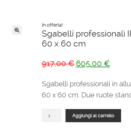
In offerta!
Sgabelli professionali 
🔍
60 x 60 cm
Il
Il
917,00
€
605,00
€
prezzo
prezzo
originale
attuale
Sgabelli professionali in al
era:
è:
60 x 60 cm. Due ruote stan
917,00 €.
605,00
Sgabelli
Aggiungi al carrello
professionali
IKARO