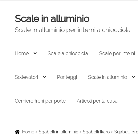
originale
attuale
era:
è:
Scale in alluminio
Vai
Vai
917,00 €.
605,00 €.
alla
al
Scale in alluminio per interni a chiocciola
navigazione
contenuto
Home
Scale a chiocciola
Scale per interni
Sollevatori
Ponteggi
Scale in alluminio
Cerniere freni per porte
Articoli per la casa
Home
Sgabelli in alluminio
Sgabelli Ikaro
Sgabelli pr