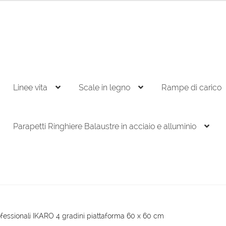
Linee vita
Scale in legno
Rampe di carico
Parapetti Ringhiere Balaustre in acciaio e alluminio
ofessionali IKARO 4 gradini piattaforma 60 x 60 cm