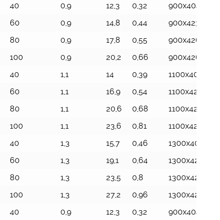
i
Altezza
Larghezza
Peso
Volume
Dimensioni di
40
0,9
12,3
0,32
900x404x870
piattaforma
totale m
Kg
mc
trasporto mm
cm
60
0,9
14,8
0,44
900x423x115
80
0,9
17,8
0,55
900x426x144
100
0,9
20,2
0,66
900x426x173
40
1,1
14
0,39
1100x404x87
60
1,1
16,9
0,54
1100x423x115
80
1,1
20,6
0,68
1100x426x144
100
1,1
23,6
0,81
1100x426x173
40
1,3
15,7
0,46
1300x404x87
60
1,3
19,1
0,64
1300x423x115
80
1,3
23,5
0,8
1300x426x14
100
1,3
27,2
0,96
1300x426x173
40
0,9
12,3
0,32
900x404x870