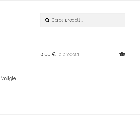
Cerca:
Cerca
0,00
€
0 prodotti
Valigie