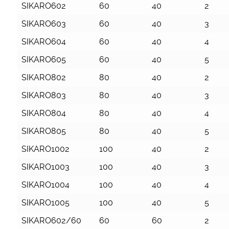
Cod.
Larghezza
Profondità
Gradin
SIKARO602
60
40
2
piattaforma
piattaforma
n.
SIKARO603
60
40
3
SIKARO604
60
40
4
SIKARO605
60
40
5
SIKARO802
80
40
2
SIKARO803
80
40
3
SIKARO804
80
40
4
SIKARO805
80
40
5
SIKARO1002
100
40
2
SIKARO1003
100
40
3
SIKARO1004
100
40
4
SIKARO1005
100
40
5
SIKARO602/60
60
60
2