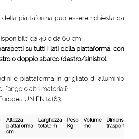
e della piattaforma può essere richiesta da
disponibile da 40 o da 60 cm
rapetti su tutti i lati della piattaforma, con
estro o doppio sbarco (destro/sinistro).
ini e piattaforma in grigliato di alluminio
 fango o altri materiali)
ma Europea UNIEN14183.
i
Altezza
Larghezza
Peso
Volume
Dimensioni di
piattaforma
totale m
Kg
mc
trasporto mm
cm