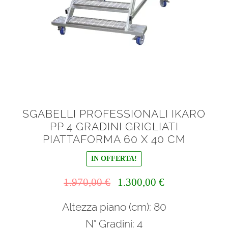
SGABELLI PROFESSIONALI IKARO
PP 4 GRADINI GRIGLIATI
PIATTAFORMA 60 X 40 CM
IN OFFERTA!
Il
Il
1.970,00
€
1.300,00
€
prezzo
prezzo
Altezza piano (cm): 80
originale
attuale
era:
è:
N° Gradini: 4