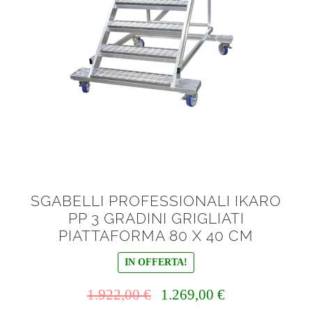
SGABELLI PROFESSIONALI IKARO
PP 3 GRADINI GRIGLIATI
PIATTAFORMA 80 X 40 CM
IN OFFERTA!
Il
Il
1.922,00
€
1.269,00
€
prezzo
prezzo