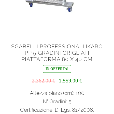
SGABELLI PROFESSIONALI IKARO
PP 5 GRADINI GRIGLIATI
PIATTAFORMA 80 X 40 CM
IN OFFERTA!
Il
Il
2.362,00
€
1.559,00
€
prezzo
prezzo
Altezza piano (cm): 100
originale
attuale
era:
è:
N° Gradini: 5
2.362,00 €.
1.559,00 €.
Certificazione: D. Lgs. 81/2008,