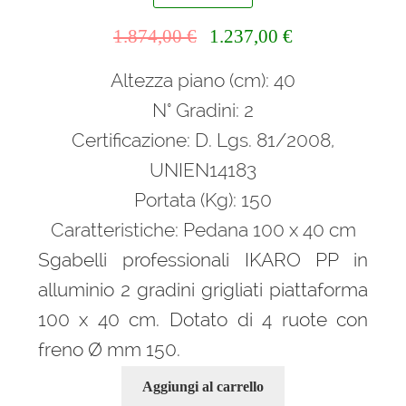
Il
Il
1.874,00
€
1.237,00
€
prezzo
prezzo
Altezza piano (cm): 40
originale
attuale
era:
è:
N° Gradini: 2
1.874,00 €.
1.237,00 €.
Certificazione: D. Lgs. 81/2008,
UNIEN14183
Portata (Kg): 150
Caratteristiche: Pedana 100 x 40 cm
Sgabelli professionali IKARO PP in
alluminio 2 gradini grigliati piattaforma
100 x 40 cm. Dotato di 4 ruote con
freno Ø mm 150.
Aggiungi al carrello