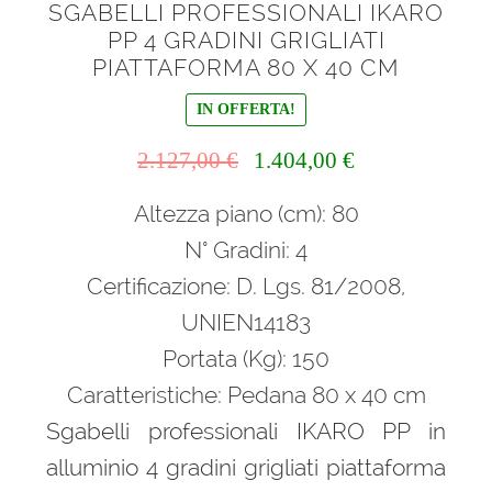
SGABELLI PROFESSIONALI IKARO
PP 4 GRADINI GRIGLIATI
PIATTAFORMA 80 X 40 CM
IN OFFERTA!
Il
Il
2.127,00
€
1.404,00
€
prezzo
prezzo
Altezza piano (cm): 80
originale
attuale
era:
è:
N° Gradini: 4
2.127,00 €.
1.404,00 €.
Certificazione: D. Lgs. 81/2008,
UNIEN14183
Portata (Kg): 150
Caratteristiche: Pedana 80 x 40 cm
Sgabelli professionali IKARO PP in
alluminio 4 gradini grigliati piattaforma