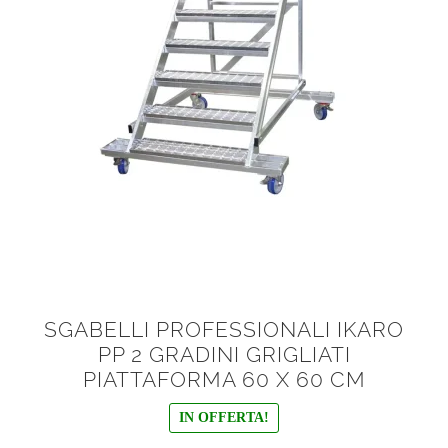
menu
Ponteggi
N° Gradini
child
Espandi
Scale in alluminio
il
menu
Espandi
Parapetti Ringhiere Balaustre in acciaio e alluminio
child
il
menu
Valigie
child
Cerniere freni per porte
Articoli per la casa
SGABELLI PROFESSIONALI IKARO
PP 2 GRADINI GRIGLIATI
PIATTAFORMA 60 X 60 CM
IN OFFERTA!