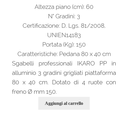
Altezza piano (cm): 60
originale
attuale
era:
è:
N° Gradini: 3
1.922,00 €.
1.269,00 €.
Certificazione: D. Lgs. 81/2008,
UNIEN14183
Portata (Kg): 150
Caratteristiche: Pedana 80 x 40 cm
Sgabelli professionali IKARO PP in
alluminio 3 gradini grigliati piattaforma
80 x 40 cm. Dotato di 4 ruote con
freno Ø mm 150.
Aggiungi al carrello