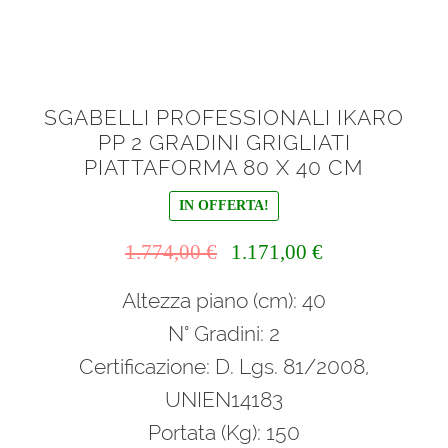
SGABELLI PROFESSIONALI IKARO
PP 2 GRADINI GRIGLIATI
PIATTAFORMA 80 X 40 CM
IN OFFERTA!
Il
Il
1.774,00
€
1.171,00
€
prezzo
prezzo
Altezza piano (cm): 40
originale
attuale
era:
è:
N° Gradini: 2
1.774,00 €.
1.171,00 €.
Certificazione: D. Lgs. 81/2008,
UNIEN14183
Portata (Kg): 150