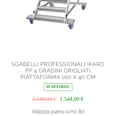
SGABELLI PROFESSIONALI IKARO
PP 4 GRADINI GRIGLIATI
PIATTAFORMA 100 X 40 CM
IN OFFERTA!
Il
Il
2.340,00
€
1.544,00
€
prezzo
prezzo
Altezza piano (cm): 80
originale
attuale