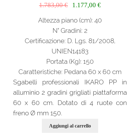
Il
Il
1.783,00
€
1.177,00
€
prezzo
prezzo
Altezza piano (cm): 40
originale
attuale
era:
è:
N° Gradini: 2
1.783,00 €.
1.177,00 €.
Certificazione: D. Lgs. 81/2008,
UNIEN14183
Portata (Kg): 150
Caratteristiche: Pedana 60 x 60 cm
Sgabelli professionali IKARO PP in
alluminio 2 gradini grigliati piattaforma
60 x 60 cm. Dotato di 4 ruote con
freno Ø mm 150.
Aggiungi al carrello