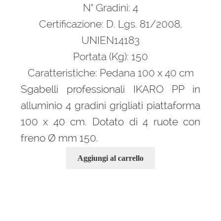
era:
è:
N° Gradini: 4
2.340,00 €.
1.544,00 €.
Certificazione: D. Lgs. 81/2008,
UNIEN14183
Portata (Kg): 150
Caratteristiche: Pedana 100 x 40 cm
Sgabelli professionali IKARO PP in
alluminio 4 gradini grigliati piattaforma
100 x 40 cm. Dotato di 4 ruote con
freno Ø mm 150.
Aggiungi al carrello