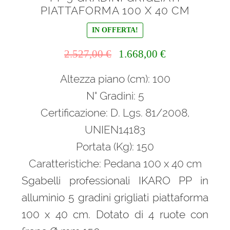
PIATTAFORMA 100 X 40 CM
IN OFFERTA!
Il
Il
2.527,00
€
1.668,00
€
prezzo
prezzo
Altezza piano (cm): 100
originale
attuale
era:
è:
N° Gradini: 5
2.527,00 €.
1.668,00 €.
Certificazione: D. Lgs. 81/2008,
UNIEN14183
Portata (Kg): 150
Caratteristiche: Pedana 100 x 40 cm
Sgabelli professionali IKARO PP in
alluminio 5 gradini grigliati piattaforma
100 x 40 cm. Dotato di 4 ruote con