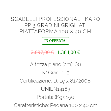
SGABELLI PROFESSIONALI IKARO
PP 3 GRADINI GRIGLIATI
PIATTAFORMA 100 X 40 CM
IN OFFERTA!
Il
Il
2.097,00
€
1.384,00
€
prezzo
prezzo
Altezza piano (cm): 60
originale
attuale
era:
è:
N° Gradini: 3
2.097,00 €.
1.384,00 €.
Certificazione: D. Lgs. 81/2008,
UNIEN14183
Portata (Kg): 150
Caratteristiche: Pedana 100 x 40 cm