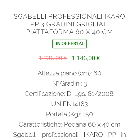
SGABELLI PROFESSIONALI IKARO
PP 3 GRADINI GRIGLIATI
PIATTAFORMA 60 X 40 CM
IN OFFERTA!
Il
Il
1.736,00
€
1.146,00
€
prezzo
prezzo
Altezza piano (cm): 60
originale
attuale
era:
è:
N° Gradini: 3
1.736,00 €.
1.146,00 €.
Certificazione: D. Lgs. 81/2008,
UNIEN14183
Portata (Kg): 150
Caratteristiche: Pedana 60 x 40 cm
Sgabelli professionali IKARO PP in