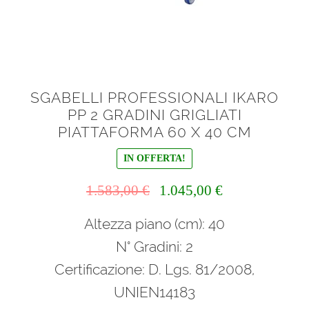
SGABELLI PROFESSIONALI IKARO
PP 2 GRADINI GRIGLIATI
PIATTAFORMA 60 X 40 CM
IN OFFERTA!
Il
Il
1.583,00
€
1.045,00
€
prezzo
prezzo
Altezza piano (cm): 40
originale
attuale
era:
è:
N° Gradini: 2
1.583,00 €.
1.045,00 €.
Certificazione: D. Lgs. 81/2008,
UNIEN14183