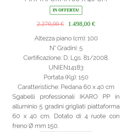
IN OFFERTA!
Il
Il
2.270,00
€
1.498,00
€
prezzo
prezzo
Altezza piano (cm): 100
originale
attuale
era:
è:
N° Gradini: 5
2.270,00 €.
1.498,00 €.
Certificazione: D. Lgs. 81/2008,
UNIEN14183
Portata (Kg): 150
Caratteristiche: Pedana 60 x 40 cm
Sgabelli professionali IKARO PP in
alluminio 5 gradini grigliati piattaforma
60 x 40 cm. Dotato di 4 ruote con
freno Ø mm 150.