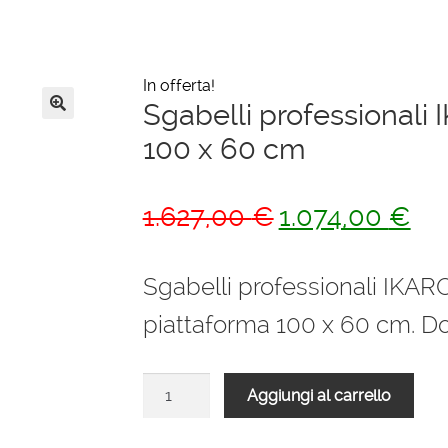
In offerta!
Sgabelli professionali
🔍
100 x 60 cm
Il
Il
1.627,00
€
1.074,00
€
prezzo
pre
originale
attu
Sgabelli professionali IKARO
era:
è:
piattaforma 100 x 60 cm. Do
1.627,00 €.
1.07
Sgabelli
Aggiungi al carrello
professionali
IKARO