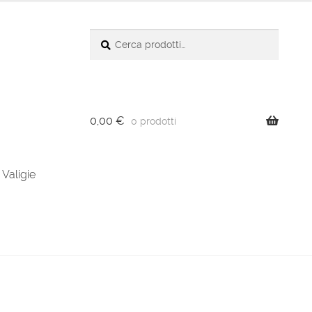
Cerca:
Cerca
0,00
€
0 prodotti
Valigie