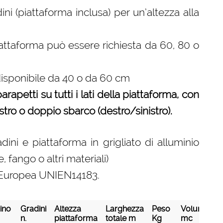
ni (piattaforma inclusa) per un’altezza alla
iattaforma può essere richiesta da 60, 80 o
disponibile da 40 o da 60 cm
rapetti su tutti i lati della piattaforma, con
estro o doppio sbarco (destro/sinistro).
ini e piattaforma in grigliato di alluminio
 fango o altri materiali)
ma Europea UNIEN14183.
ino
Gradini
Altezza
Larghezza
Peso
Volume
D
n.
piattaforma
totale m
Kg
mc
t