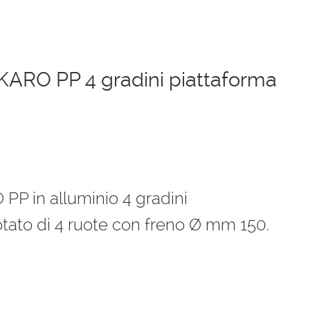
 IKARO PP 4 gradini piattaforma
zzo
ale
 PP in alluminio 4 gradini
tato di 4 ruote con freno Ø mm 150.
4,00 €.