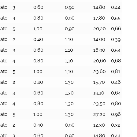
iato
3
0,60
0,90
14,80
0,44
9
iato
4
0,80
0,90
17,80
0,55
9
iato
5
1,00
0,90
20,20
0,66
9
iato
2
0,40
1,10
14,00
0,39
1
iato
3
0,60
1,10
16,90
0,54
1
iato
4
0,80
1,10
20,60
0,68
1
iato
5
1,00
1,10
23,60
0,81
1
iato
2
0,40
1,30
15,70
0,46
1
iato
3
0,60
1,30
19,10
0,64
1
iato
4
0,80
1,30
23,50
0,80
1
iato
5
1,00
1,30
27,20
0,96
1
iato
2
0,40
0,90
12,30
0,32
9
iato
3
0,60
0,90
14,80
0,44
9