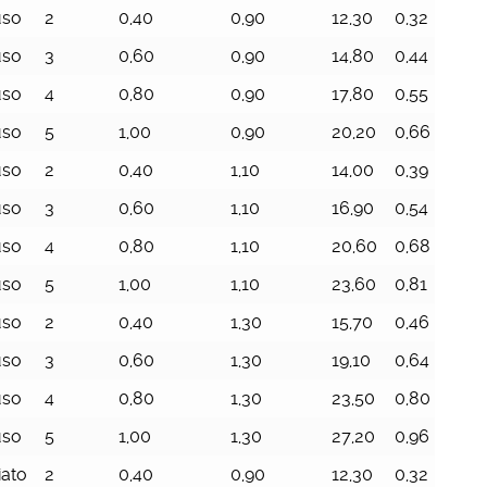
uso
2
0,40
0,90
12,30
0,32
9
uso
3
0,60
0,90
14,80
0,44
9
uso
4
0,80
0,90
17,80
0,55
9
uso
5
1,00
0,90
20,20
0,66
9
uso
2
0,40
1,10
14,00
0,39
1
uso
3
0,60
1,10
16,90
0,54
1
uso
4
0,80
1,10
20,60
0,68
1
uso
5
1,00
1,10
23,60
0,81
1
uso
2
0,40
1,30
15,70
0,46
1
uso
3
0,60
1,30
19,10
0,64
1
uso
4
0,80
1,30
23,50
0,80
1
uso
5
1,00
1,30
27,20
0,96
1
iato
2
0,40
0,90
12,30
0,32
9