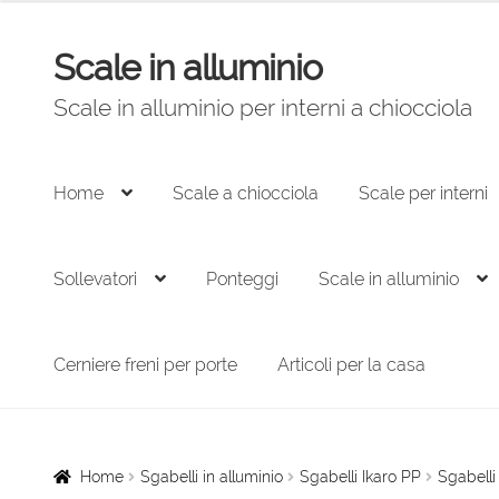
originale
attuale
era:
è:
Scale in alluminio
Vai
Vai
1.627,00 €.
1.074,00 €.
alla
al
Scale in alluminio per interni a chiocciola
navigazione
contenuto
Home
Scale a chiocciola
Scale per interni
Sollevatori
Ponteggi
Scale in alluminio
Cerniere freni per porte
Articoli per la casa
Home
Sgabelli in alluminio
Sgabelli Ikaro PP
Sgabelli