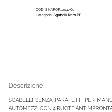
PP
4
COD:
SIKAROR1004/60
Categoria:
Sgabelli Ikaro PP
gradini
piattaforma
100
x
60
cm
quantità
Descrizione
SGABELLI SENZA PARAPETTI PER MAN
AUTOMEZZI CON 4 RUOTE ANTIMPRONTA