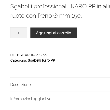
originale
attuale
Sgabelli professionali IKARO PP in al
era:
è:
ruote con freno Ø mm 150.
1.501,00 €.
991,00 €.
Sgabelli
Aggiungi al carrello
professionali
IKARO
PP
4
COD:
SIKAROR804/60
Categoria:
Sgabelli Ikaro PP
gradini
piattaforma
80
x
Descrizione
60
cm
quantità
Informazioni aggiuntive