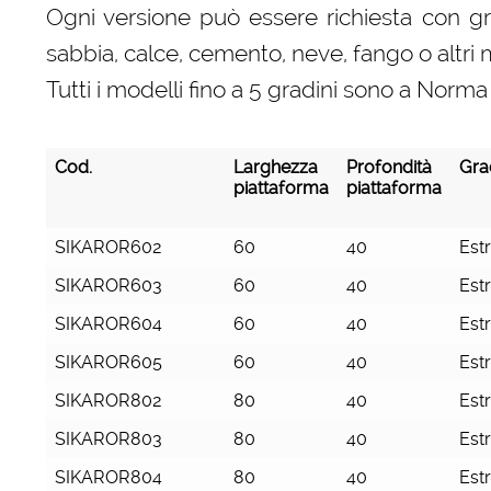
Ogni versione può essere richiesta con gra
sabbia, calce, cemento, neve, fango o altri m
Tutti i modelli fino a 5 gradini sono a No
Cod.
Larghezza
Profondità
Gra
piattaforma
piattaforma
Cod.
Larghezza
Profondità
Gra
SIKAROR602
60
40
Est
piattaforma
piattaforma
SIKAROR603
60
40
Est
SIKAROR604
60
40
Est
SIKAROR605
60
40
Est
SIKAROR802
80
40
Est
SIKAROR803
80
40
Est
SIKAROR804
80
40
Est