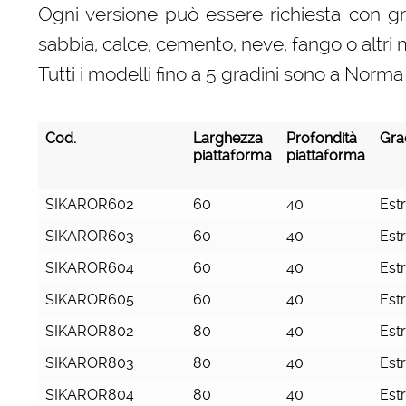
Ogni versione può essere richiesta con gra
sabbia, calce, cemento, neve, fango o altri m
Tutti i modelli fino a 5 gradini sono a No
Cod.
Larghezza
Profondità
Gra
piattaforma
piattaforma
Cod.
Larghezza
Profondità
Gra
SIKAROR602
60
40
Est
piattaforma
piattaforma
SIKAROR603
60
40
Est
SIKAROR604
60
40
Est
SIKAROR605
60
40
Est
SIKAROR802
80
40
Est
SIKAROR803
80
40
Est
SIKAROR804
80
40
Est