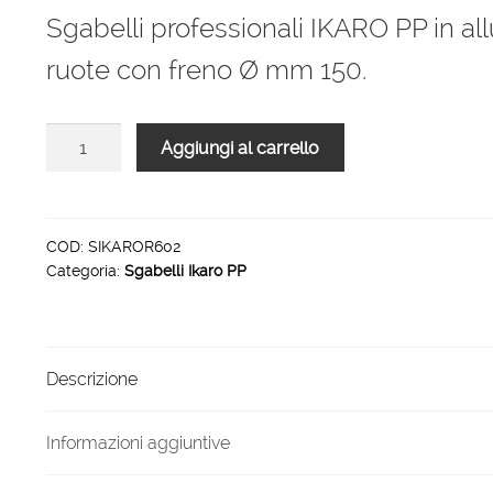
originale
attuale
Sgabelli professionali IKARO PP in al
era:
è:
ruote con freno Ø mm 150.
1.197,00 €.
790,00 €.
Sgabelli
Aggiungi al carrello
professionali
IKARO
PP
2
COD:
SIKAROR602
Categoria:
Sgabelli Ikaro PP
gradini
piattaforma
60
x
Descrizione
40
cm
quantità
Informazioni aggiuntive