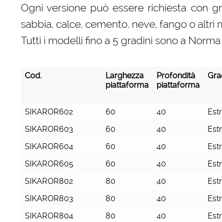
Ogni versione può essere richiesta con gra
sabbia, calce, cemento, neve, fango o altri m
Tutti i modelli fino a 5 gradini sono a No
Cod.
Larghezza
Profondità
Gra
piattaforma
piattaforma
Cod.
Larghezza
Profondità
Gra
SIKAROR602
60
40
Est
piattaforma
piattaforma
SIKAROR603
60
40
Est
SIKAROR604
60
40
Est
SIKAROR605
60
40
Est
SIKAROR802
80
40
Est
SIKAROR803
80
40
Est
SIKAROR804
80
40
Est