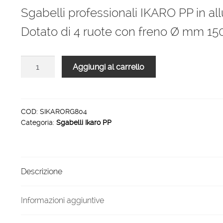
originale
attuale
Sgabelli professionali IKARO PP in all
era:
è:
Dotato di 4 ruote con freno Ø mm 150
2.127,00 €.
1.404,00 €.
Sgabelli
Aggiungi al carrello
professionali
IKARO
PP
4
COD:
SIKARORG804
Categoria:
Sgabelli Ikaro PP
gradini
grigliati
piattaforma
80
Descrizione
x
40
cm
Informazioni aggiuntive
quantità