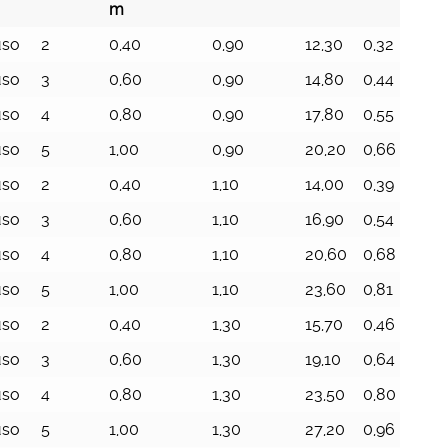
m
ino
Gradini
Altezza
Larghezza
Peso
Volume
D
uso
2
0,40
0,90
12,30
0,32
9
n.
piattaforma
totale m
Kg
mc
t
m
uso
3
0,60
0,90
14,80
0,44
9
uso
4
0,80
0,90
17,80
0,55
9
uso
5
1,00
0,90
20,20
0,66
9
uso
2
0,40
1,10
14,00
0,39
1
uso
3
0,60
1,10
16,90
0,54
1
uso
4
0,80
1,10
20,60
0,68
1
uso
5
1,00
1,10
23,60
0,81
1
uso
2
0,40
1,30
15,70
0,46
1
uso
3
0,60
1,30
19,10
0,64
1
uso
4
0,80
1,30
23,50
0,80
1
uso
5
1,00
1,30
27,20
0,96
1