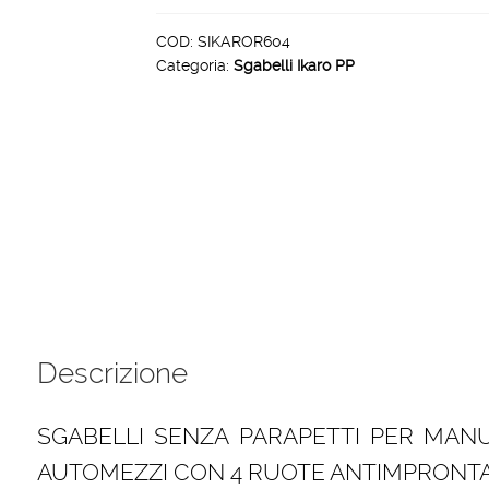
PP
4
COD:
SIKAROR604
Categoria:
Sgabelli Ikaro PP
gradini
piattaforma
60
x
40
cm
quantità
Descrizione
SGABELLI SENZA PARAPETTI PER MAN
AUTOMEZZI CON 4 RUOTE ANTIMPRONTA