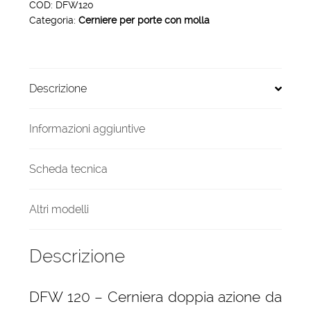
doppia
COD:
DFW120
Categoria:
Cerniere per porte con molla
azione
frontale
120
x
Descrizione
35
mm
quantità
Informazioni aggiuntive
Scheda tecnica
Altri modelli
Descrizione
DFW 120 – Cerniera doppia azione da