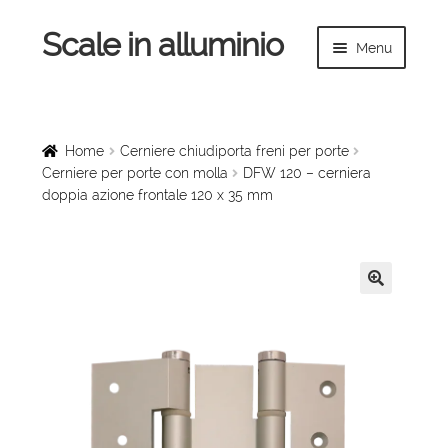
Scale in alluminio
Vai
Vai
Menu
alla
al
navigazione
contenuto
Espandi
Home
il
menu
Scale a chiocciola
Home
Cerniere chiudiporta freni per porte
child
Cerniere per porte con molla
DFW 120 – cerniera
doppia azione frontale 120 x 35 mm
Scale per interni
Espandi
Linee vita
il
menu
Espandi
🔍
Scale in legno
child
il
menu
Rampe di carico
child
Espandi
Sollevatori
il