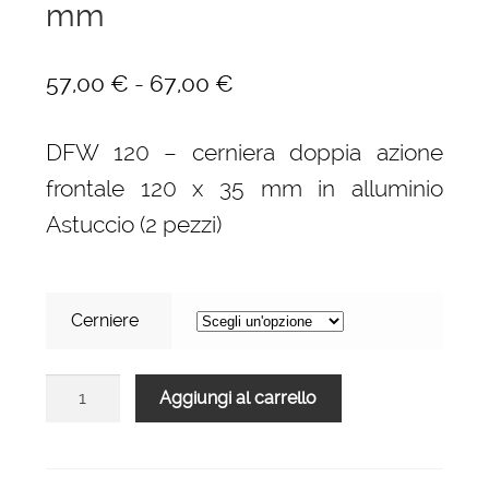
mm
Fascia
-
57,00
€
67,00
€
di
DFW 120 – cerniera doppia azione
prezzo:
frontale 120 x 35 mm in alluminio
da
Astuccio (2 pezzi)
57,00 €
a
67,00 €
Cerniere
DFW
Aggiungi al carrello
120
-
cerniera