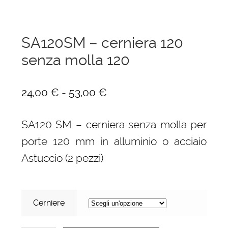
SA120SM – cerniera 120
senza molla 120
Fascia
-
24,00
€
53,00
€
di
SA120 SM – cerniera senza molla per
prezzo:
porte 120 mm in alluminio o acciaio
da
Astuccio (2 pezzi)
24,00 €
a
53,00 €
Cerniere