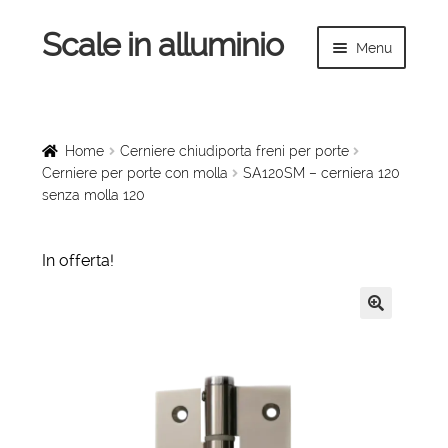
Scale in alluminio
Vai
Vai
Menu
alla
al
navigazione
contenuto
Espandi
Home
il
menu
Scale a chiocciola
Home
Cerniere chiudiporta freni per porte
child
Cerniere per porte con molla
SA120SM – cerniera 120
senza molla 120
Scale per interni
Espandi
Linee vita
In offerta!
il
menu
Espandi
Scale in legno
child
il
🔍
menu
Rampe di carico
child
Espandi
Sollevatori
il