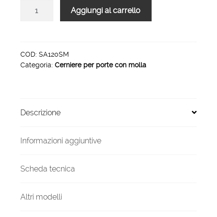
SA120SM
Aggiungi al carrello
-
cerniera
120
senza
COD:
SA120SM
Categoria:
Cerniere per porte con molla
molla
120
quantità
Descrizione
Informazioni aggiuntive
Scheda tecnica
Altri modelli