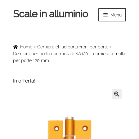
Scale in alluminio
Vai
Vai
Menu
alla
al
navigazione
contenuto
Espandi
Home
il
menu
Scale a chiocciola
Home
Cerniere chiudiporta freni per porte
child
Cerniere per porte con molla
SA120 – cerniera a molla
per porte 120 mm
Scale per interni
Espandi
Linee vita
In offerta!
il
menu
Espandi
Scale in legno
child
il
🔍
menu
Rampe di carico
child
Espandi
Sollevatori
il