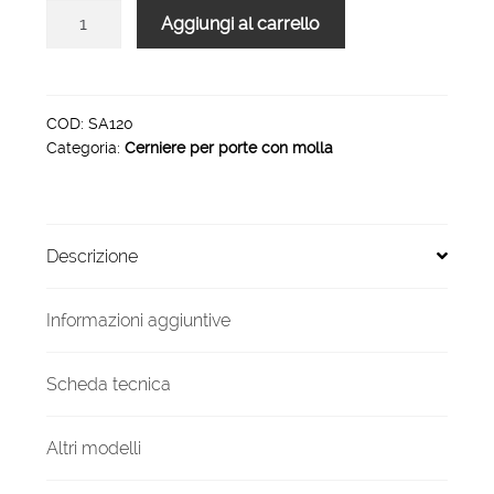
SA120
Aggiungi al carrello
-
cerniera
a
molla
COD:
SA120
Categoria:
Cerniere per porte con molla
per
porte
120
mm
Descrizione
quantità
Informazioni aggiuntive
Scheda tecnica
Altri modelli