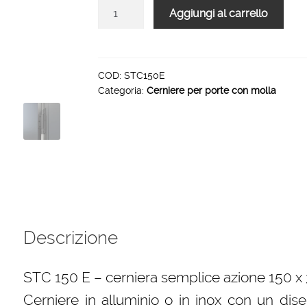
STC150
Aggiungi al carrello
E
-
cerniera
con
COD:
STC150E
Categoria:
Cerniere per porte con molla
molla
per
porte
150
x
30
mm
quantità
Descrizione
STC 150 E – cerniera semplice azione 150 
Cerniere in alluminio o in inox con un dis