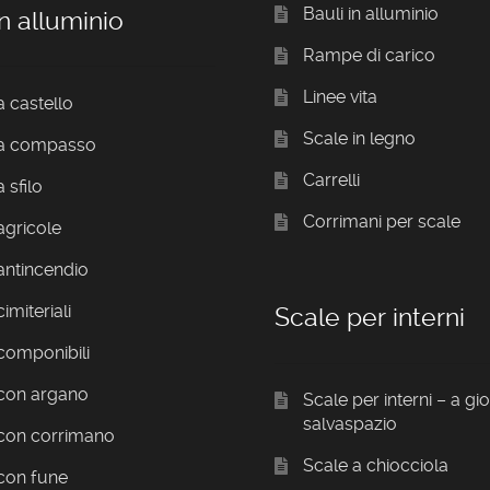
Bauli in alluminio
n alluminio
Rampe di carico
Linee vita
a castello
Scale in legno
 a compasso
Carrelli
 sfilo
Corrimani per scale
agricole
antincendio
imiteriali
Scale per interni
componibili
 con argano
Scale per interni – a gi
salvaspazio
 con corrimano
Scale a chiocciola
con fune