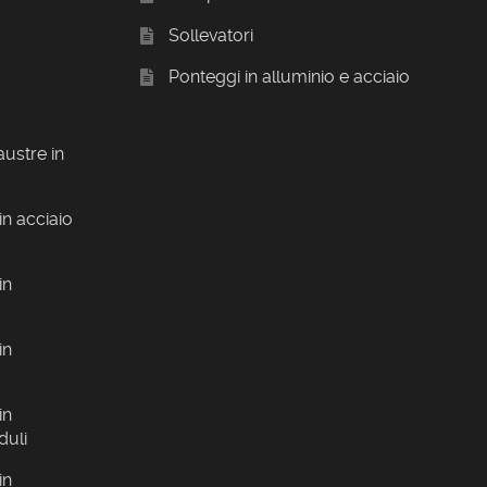
Sollevatori
Ponteggi in alluminio e acciaio
austre in
in acciaio
in
in
in
duli
in