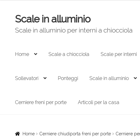
Scale in alluminio
Vai
Vai
alla
al
Scale in alluminio per interni a chiocciola
navigazione
contenuto
Home
Scale a chiocciola
Scale per interni
Sollevatori
Ponteggi
Scale in alluminio
Cerniere freni per porte
Articoli per la casa
Home
Cerniere chiudiporta freni per porte
Cerniere pe