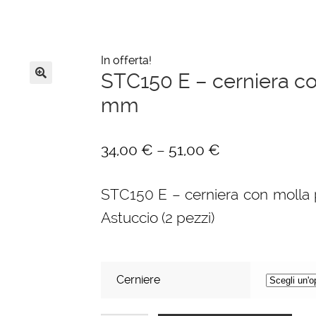
In offerta!
STC150 E – cerniera co
🔍
mm
–
34,00
€
51,00
€
STC150 E – cerniera con molla p
Astuccio (2 pezzi)
Cerniere