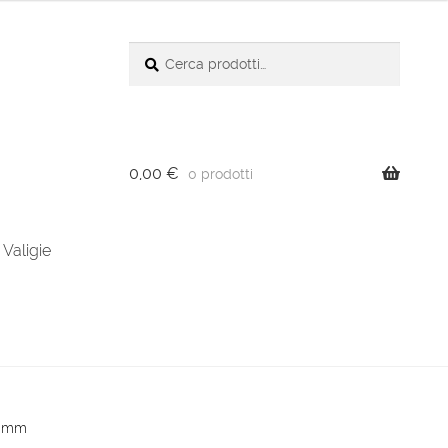
Cerca:
Cerca
0,00
€
0 prodotti
Valigie
0 mm