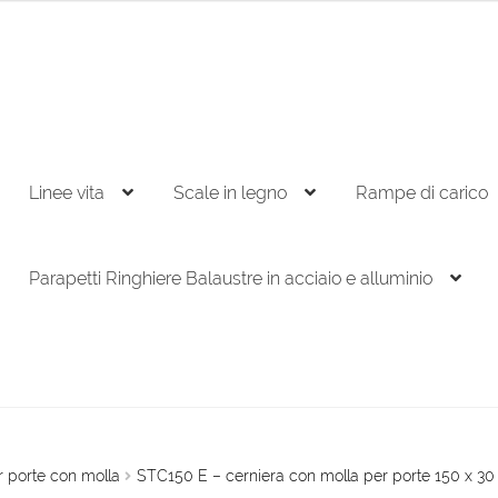
Linee vita
Scale in legno
Rampe di carico
Parapetti Ringhiere Balaustre in acciaio e alluminio
r porte con molla
STC150 E – cerniera con molla per porte 150 x 3