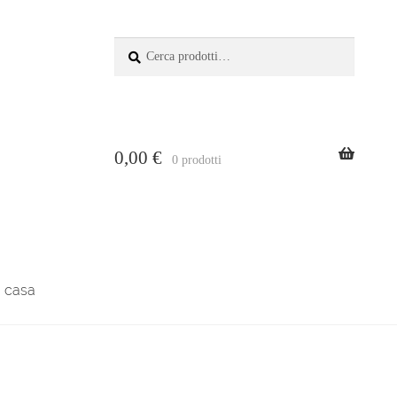
Recherche:
recherche
0,00
€
0 prodotti
la casa