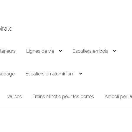
irale
térieurs
Lignes de vie
Escaliers en bois
audage
Escaliers en aluminium
valises
Freins Ninetie pour les portes
Articoli per 