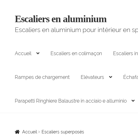
Escaliers en aluminium
Aller
Aller
à
au
Escaliers en aluminium pour intérieur en sp
la
contenu
navigation
Accueil
Escaliers en colimaçon
Escaliers in
Rampes de chargement
Elévateurs
Échaf
Parapetti Ringhiere Balaustre in acciaio e alluminio
Accueil
Escaliers superposés