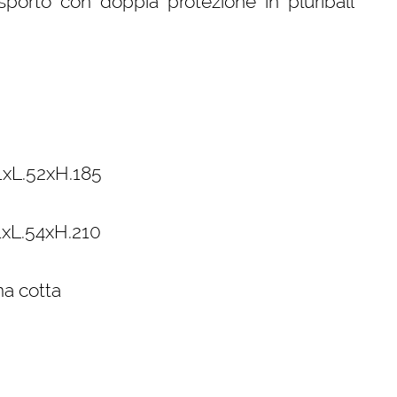
sporto con doppia protezione in pluriball
11xL.52xH.185
11xL.54xH.210
na cotta