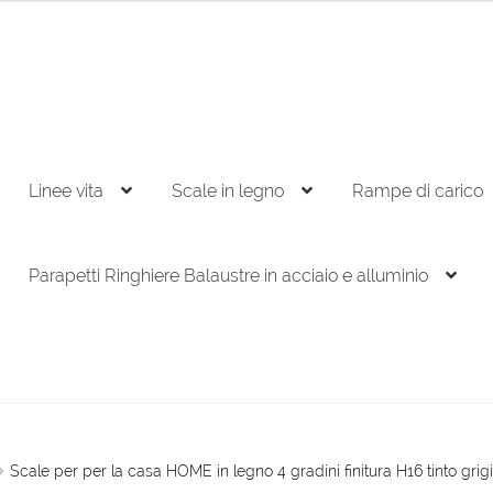
Linee vita
Scale in legno
Rampe di carico
Parapetti Ringhiere Balaustre in acciaio e alluminio
Scale per per la casa HOME in legno 4 gradini finitura H16 tinto grig