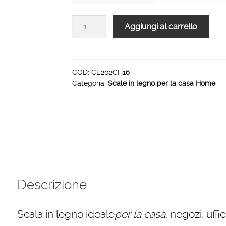
Scale
Aggiungi al carrello
per
per
la
casa
COD:
CE202CH16
Categoria:
Scale in legno per la casa Home
HOME
in
legno
4
gradini
finitura
H16
tinto
Descrizione
grigio
quantità
Scala in legno ideale
per la casa
, negozi, uff