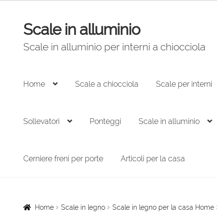
Scale in alluminio
Vai
Vai
alla
al
Scale in alluminio per interni a chiocciola
navigazione
contenuto
Home
Scale a chiocciola
Scale per interni
Sollevatori
Ponteggi
Scale in alluminio
Cerniere freni per porte
Articoli per la casa
Home
Scale in legno
Scale in legno per la casa Home