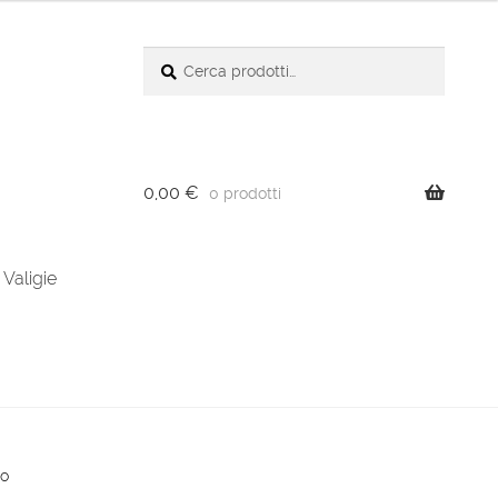
Cerca:
Cerca
0,00
€
0 prodotti
Valigie
io