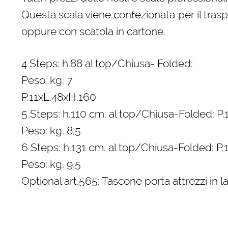
Questa scala viene confezionata per il trasp
oppure con scatola in cartone.
4 Steps: h.88 al top/Chiusa- Folded:
Peso: kg. 7
P.11xL.48xH.160
5 Steps: h.110 cm. al top/Chiusa-Folded: P
Peso: kg. 8,5
6 Steps: h.131 cm. al top/Chiusa-Folded: P.
Peso: kg. 9,5
Optional art.565: Tascone porta attrezzi in l