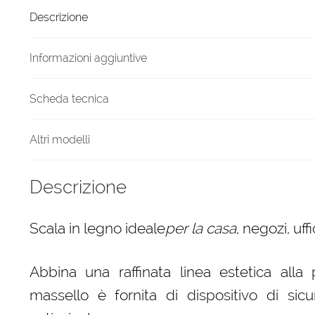
6
Descrizione
gradini
finitura
H12
Informazioni aggiuntive
tinto
Rosso
Scheda tecnica
quantità
Altri modelli
Descrizione
Scala in legno ideale
per la casa
, negozi, uf
Abbina una raffinata linea estetica alla 
massello è fornita di dispositivo di sicur