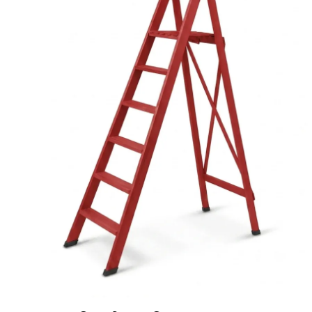
Ponteggi
Scale in alluminio
Parapetti Ringhiere Balaustre in acciaio e alluminio
Valigie
Cerniere freni per porte
Articoli per la casa
Scale per per la casa HOME in 
tinto Rosso