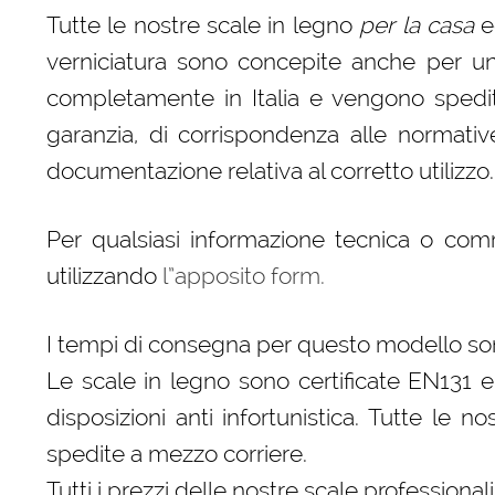
Tutte le nostre scale in legno
per la casa
e
verniciatura sono concepite anche per un
completamente in Italia e vengono spedite,
garanzia, di corrispondenza alle normativ
documentazione relativa al corretto utilizzo.
Per qualsiasi informazione tecnica o co
utilizzando
l”apposito form.
I tempi di consegna per questo modello son
Le scale in legno sono certificate EN131 e
disposizioni anti infortunistica. Tutte le n
spedite a mezzo corriere.
Tutti i prezzi delle nostre scale professional