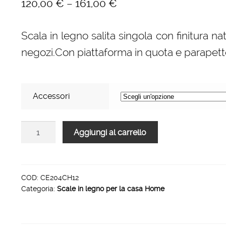
–
120,00
€
161,00
€
Scala in legno salita singola con finitura nat
negozi.Con piattaforma in quota e parapetto
Accessori
Scale
Aggiungi al carrello
per
per
la
casa
COD:
CE204CH12
Categoria:
Scale in legno per la casa Home
HOME
in
legno