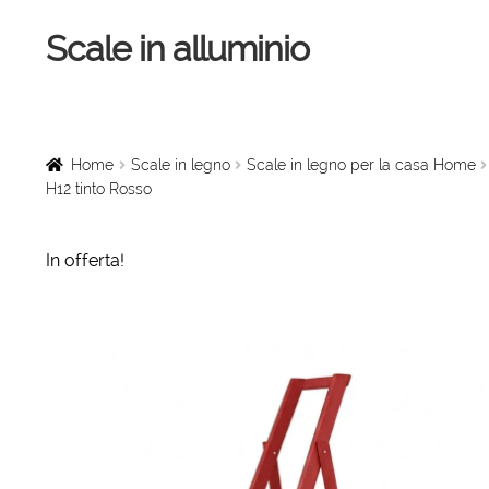
Scale in alluminio
Vai
Vai
alla
al
navigazione
contenuto
Home
Scale a chiocciola
Home
Scale in legno
Scale in legno per la casa Home
H12 tinto Rosso
Scale per interni
In offerta!
Linee vita
Scale in legno
Rampe di carico
Sollevatori