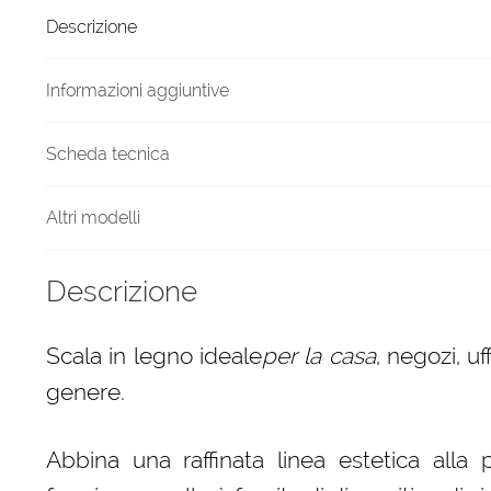
5
Descrizione
gradini
finitura
H13
Informazioni aggiuntive
tinto
Verde
Scheda tecnica
oliva
quantità
Altri modelli
Descrizione
Scala in legno ideale
per la casa
, negozi, uf
genere.
Abbina una raffinata linea estetica alla p