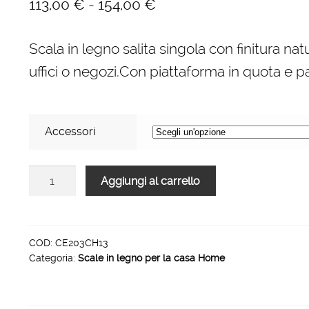
Fascia
-
113,00
€
154,00
€
di
Scala in legno salita singola con finitura nat
prezzo:
uffici o negozi.Con piattaforma in quota e p
da
113,00 €
a
Accessori
154,00 €
Scale
Aggiungi al carrello
per
per
la
casa
COD:
CE203CH13
Categoria:
Scale in legno per la casa Home
HOME
in
legno