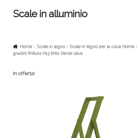
Scale in alluminio
Vai
Vai
alla
al
navigazione
contenuto
Home
Scale a chiocciola
Home
Scale in legno
Scale in legno per la casa Home
gradini finitura H13 tinto Verde oliva
Scale per interni
In offerta!
Linee vita
Scale in legno
Rampe di carico
Sollevatori