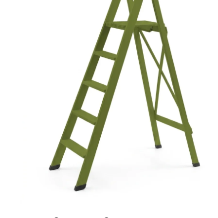
Ponteggi
Scale in alluminio
Parapetti Ringhiere Balaustre in acciaio e alluminio
Valigie
Cerniere freni per porte
Articoli per la casa
Scale per per la casa HOME in 
finitura H13 tinto Verde oliva