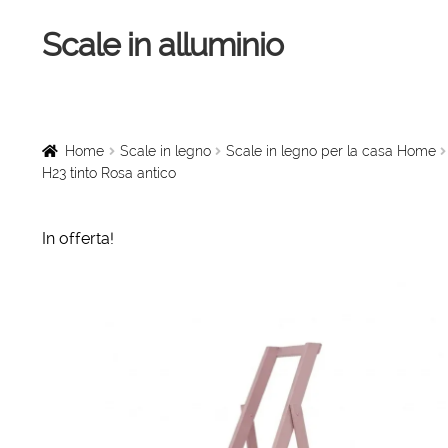
Scale in alluminio
Vai
Vai
alla
al
navigazione
contenuto
Home
Scale a chiocciola
Home
Scale in legno
Scale in legno per la casa Home
H23 tinto Rosa antico
Scale per interni
In offerta!
Linee vita
Scale in legno
Rampe di carico
Sollevatori