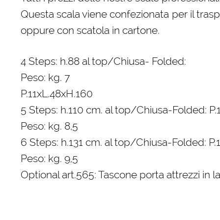
Questa scala viene confezionata per il trasp
oppure con scatola in cartone.
4 Steps: h.88 al top/Chiusa- Folded:
Peso: kg. 7
P.11xL.48xH.160
5 Steps: h.110 cm. al top/Chiusa-Folded: P
Peso: kg. 8,5
6 Steps: h.131 cm. al top/Chiusa-Folded: P.
Peso: kg. 9,5
Optional art.565: Tascone porta attrezzi in l