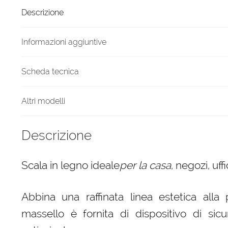
6
Descrizione
gradini
finitura
H23
Informazioni aggiuntive
tinto
Rosa
Scheda tecnica
antico
quantità
Altri modelli
Descrizione
Scala in legno ideale
per la casa
, negozi, uf
Abbina una raffinata linea estetica alla 
massello è fornita di dispositivo di sicur