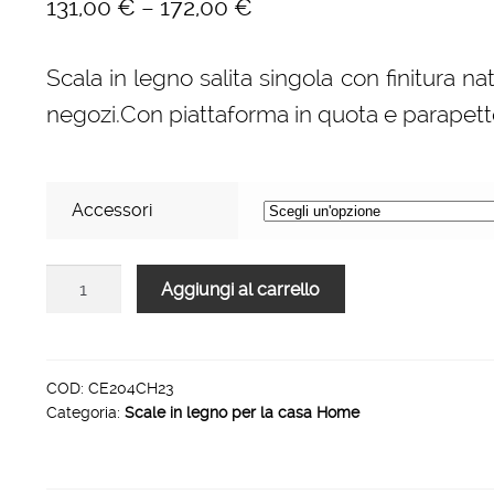
–
131,00
€
172,00
€
Scala in legno salita singola con finitura nat
negozi.Con piattaforma in quota e parapetto
Accessori
Scale
Aggiungi al carrello
per
per
la
casa
COD:
CE204CH23
Categoria:
Scale in legno per la casa Home
HOME
in
legno