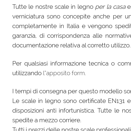
Tutte le nostre scale in legno
per la casa
e
verniciatura sono concepite anche per un
completamente in Italia e vengono spedite,
garanzia, di corrispondenza alle normativ
documentazione relativa al corretto utilizzo.
Per qualsiasi informazione tecnica o co
utilizzando
l”apposito form.
I tempi di consegna per questo modello son
Le scale in legno sono certificate EN131 e
disposizioni anti infortunistica. Tutte le n
spedite a mezzo corriere.
Tutti i prezzi delle nostre scale professional