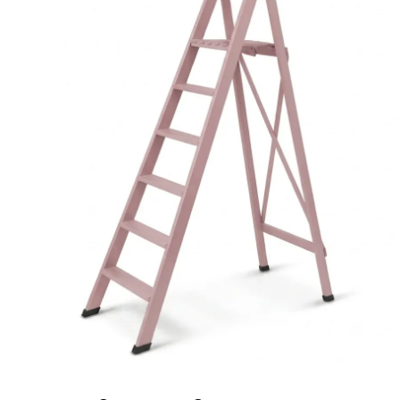
Ponteggi
Scale in alluminio
Parapetti Ringhiere Balaustre in acciaio e alluminio
Valigie
Cerniere freni per porte
Articoli per la casa
Scale per per la casa HOME in l
H23 tinto Rosa antico